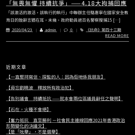
「無畏無懼 持續抗爭」——4.18大拘捕回應
「該激活的激活，該執行的執行」中聯辦主任駱惠寧在國家安全教
育日的致辭言猶在耳，未幾，政府動員過百名警察搜捕15 […]
2020/04/23
admin
0
《抗命》第四十三期
READ MORE
近期文章
【一直堅持寫信、探監的人：因為佢哋係我朋友】
【毋忘劉曉波 釋放所有政治犯】
【告別議會 持續抵抗 ——就本會兩位區議員辭任之聲明】
【石在，火種不會絕】
【奮力抵抗 直至勝利 －社會民主連線回應2021年香港政治
形勢變化的決議文】
【是「吮舉」，不是選舉】