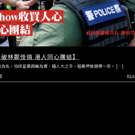
識破林鄭伎倆 港人同心團結】
為名，怕保皇黨再輸為實，藉人大之手，粗暴押後選舉一年。 […]
期
REA