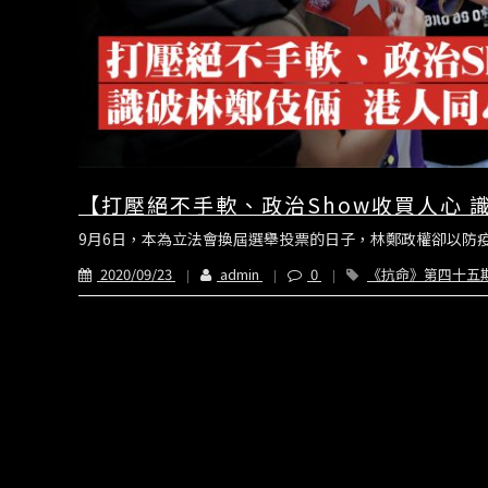
【打壓絕不手軟、政治Show收買人心 
9月6日，本為立法會換屆選舉投票的日子，林鄭政權卻以防疫
2020/09/23
admin
0
《抗命》第四十五