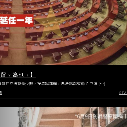
，留﹖為乜﹖】
議員在立法會是少數，投票點都輸，惡法點都會過？ 立法 […]
期
REA