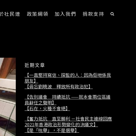
於社民連
政策綱領
加入我們
捐款支持
近期文章
【一直堅持寫信、探監的人：因為佢哋係我
朋友】
【毋忘劉曉波 釋放所有政治犯】
【告別議會 持續抵抗 ——就本會兩位區議
員辭任之聲明】
【石在，火種不會絕】
【奮力抵抗 直至勝利 －社會民主連線回應
2021年香港政治形勢變化的決議文】
【是「吮舉」，不是選舉】