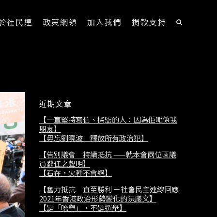
於社民連
政策綱領
加入我們
捐款支持
近期文章
【一直堅持寫信、探監的人：因為佢哋係我
朋友】
【毋忘劉曉波 釋放所有政治犯】
【告別議會 持續抵抗 ——就本會兩位區議
員辭任之聲明】
【石在，火種不會絕】
【奮力抵抗 直至勝利 －社會民主連線回應
2021年香港政治形勢變化的決議文】
【是「吮舉」，不是選舉】