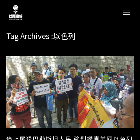
Tag Archives :以色列
停止屠殺巴勒斯坦人民 強烈譴責美國以色列