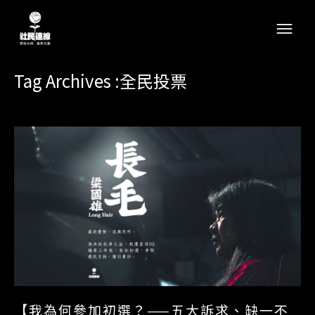
Tag Archives :全民投票
【我為何參加初選？——五大訴求、缺一不