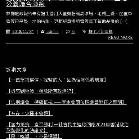
公義聯合陣線
林鄭施政報告未有提出善用大量如粉嶺高球場、地鐵上蓋、閒置軍
營等已平整土地的措施，更拒絕重推租管等真正幫助基層的 […]
2018/11/07
admin
0
聲明／新聞稿
READ MORE
近期文章
【一直堅持寫信、探監的人：因為佢哋係我朋友】
【毋忘劉曉波 釋放所有政治犯】
【告別議會 持續抵抗 ——就本會兩位區議員辭任之聲明】
【石在，火種不會絕】
【奮力抵抗 直至勝利 －社會民主連線回應2021年香港政治
形勢變化的決議文】
【是「吮舉」，不是選舉】