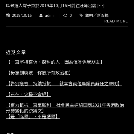
區候選人岑子杰於2019年10月16日前往旺角出席 […]
2019/10/16
admin
0
聲明／新聞稿
READ MORE
近期文章
【一直堅持寫信、探監的人：因為佢哋係我朋友】
【毋忘劉曉波 釋放所有政治犯】
【告別議會 持續抵抗 ——就本會兩位區議員辭任之聲明】
【石在，火種不會絕】
【奮力抵抗 直至勝利 －社會民主連線回應2021年香港政治
形勢變化的決議文】
【是「吮舉」，不是選舉】