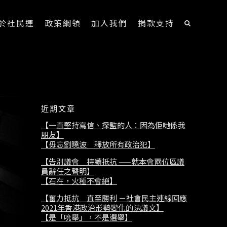
於社民連
政策綱領
加入我們
捐款支持
近期文章
【一直堅持寫信、探監的人：因為佢哋係我
朋友】
【毋忘劉曉波 釋放所有政治犯】
【告別議會 持續抵抗 ——就本會兩位區議
員辭任之聲明】
【石在，火種不會絕】
【奮力抵抗 直至勝利 －社會民主連線回應
2021年香港政治形勢變化的決議文】
【是「吮舉」，不是選舉】