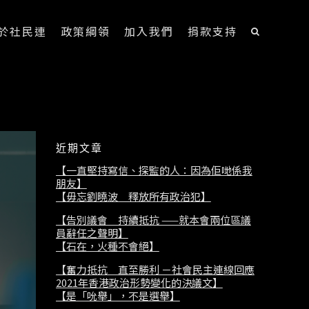
於社民連
政策綱領
加入我們
捐款支持
近期文章
【一直堅持寫信、探監的人：因為佢哋係我
朋友】
【毋忘劉曉波 釋放所有政治犯】
【告別議會 持續抵抗 ——就本會兩位區議
員辭任之聲明】
【石在，火種不會絕】
【奮力抵抗 直至勝利 －社會民主連線回應
2021年香港政治形勢變化的決議文】
【是「吮舉」，不是選舉】