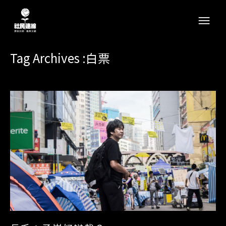
Tag Archives :白票