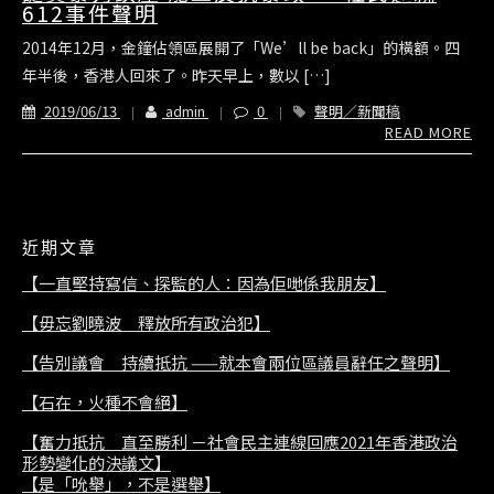
612事件聲明
2014年12月，金鐘佔領區展開了「We’ll be back」的橫額。四
年半後，香港人回來了。昨天早上，數以 […]
2019/06/13
admin
0
聲明／新聞稿
READ MORE
近期文章
【一直堅持寫信、探監的人：因為佢哋係我朋友】
【毋忘劉曉波 釋放所有政治犯】
【告別議會 持續抵抗 ——就本會兩位區議員辭任之聲明】
【石在，火種不會絕】
【奮力抵抗 直至勝利 －社會民主連線回應2021年香港政治
形勢變化的決議文】
【是「吮舉」，不是選舉】