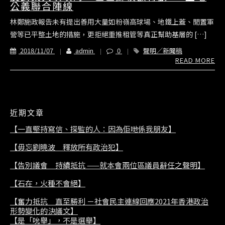
公義聯合陣線
林鄭施政報告未有提出善用大量如粉嶺高球場、地鐵上蓋、閒置軍
營等已平整土地的措施，更拒絕重推租管等真正幫助基層的 […]
2018/11/07
admin
0
聲明／新聞稿
READ MORE
近期文章
【一直堅持寫信、探監的人：因為佢哋係我朋友】
【毋忘劉曉波 釋放所有政治犯】
【告別議會 持續抵抗 ——就本會兩位區議員辭任之聲明】
【石在，火種不會絕】
【奮力抵抗 直至勝利 －社會民主連線回應2021年香港政治
形勢變化的決議文】
【是「吮舉」，不是選舉】