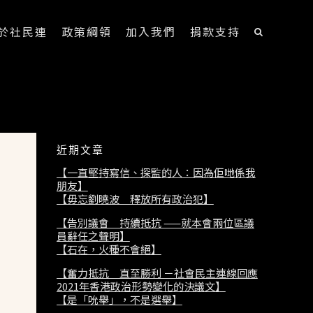
於社民連
政策綱領
加入我們
捐款支持
近期文章
【一直堅持寫信、探監的人：因為佢哋係我
朋友】
【毋忘劉曉波 釋放所有政治犯】
【告別議會 持續抵抗 ——就本會兩位區議
員辭任之聲明】
【石在，火種不會絕】
【奮力抵抗 直至勝利 －社會民主連線回應
2021年香港政治形勢變化的決議文】
【是「吮舉」，不是選舉】