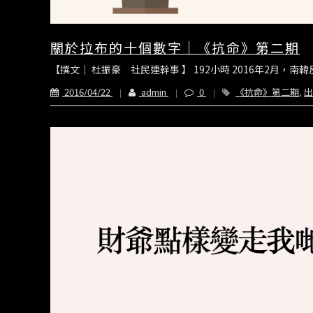
關於拉布的十個數字｜《抗命》第二期
【撰文｜ 杜振豪 社民連幹事 】 192小時 2016年2月，
2016/04/22
admin
0
《抗命》第二期
,
出