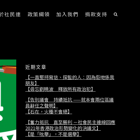
於社民連
政策綱領
加入我們
捐款支持
近期文章
【一直堅持寫信、探監的人：因為佢哋係我
朋友】
【毋忘劉曉波 釋放所有政治犯】
【告別議會 持續抵抗 ——就本會兩位區議
員辭任之聲明】
【石在，火種不會絕】
【奮力抵抗 直至勝利 －社會民主連線回應
2021年香港政治形勢變化的決議文】
【是「吮舉」，不是選舉】