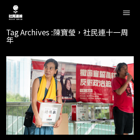
Tag Archives :陳寶瑩，社民連十一周
年