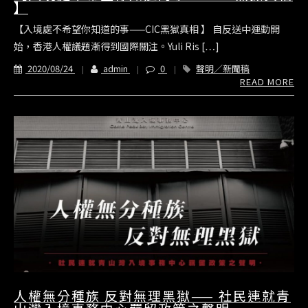
】
【入境處不希望你知道的事——CIC黑獄真相 】 自反送中運動開
始，香港人權議題漸得到國際關注。Yuli Ris […]
2020/08/24
admin
0
聲明／新聞稿
READ MORE
人權無分種族 反對無理黑獄—— 社民連就青