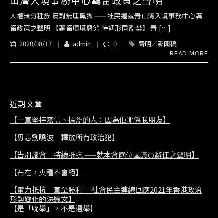
山灣入境事務中心羈留政策之聲明
人權無分種族 反對無理黑獄 —— 社民連就青山灣入境事務中心羈
留政策之聲明 【羈留環境惡劣 待遇形同監禁】 青 […]
2020/08/17
admin
0
聲明／新聞稿
READ MORE
近期文章
【一直堅持寫信、探監的人：因為佢哋係我朋友】
【毋忘劉曉波 釋放所有政治犯】
【告別議會 持續抵抗 ——就本會兩位區議員辭任之聲明】
【石在，火種不會絕】
【奮力抵抗 直至勝利 －社會民主連線回應2021年香港政治
形勢變化的決議文】
【是「吮舉」，不是選舉】