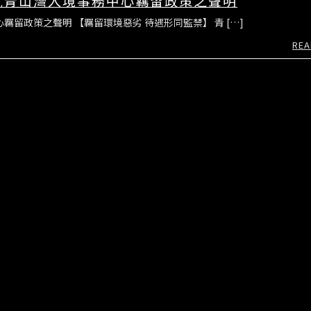
連就青山灣入境事務中心羈留政策之聲明
羈留政策之聲明 【羈留環境惡劣 待遇形同監禁】 青 […]
REA