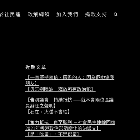
於社民連
政策綱領
加入我們
捐款支持
近期文章
【一直堅持寫信、探監的人：因為佢哋係我
朋友】
【毋忘劉曉波 釋放所有政治犯】
【告別議會 持續抵抗 ——就本會兩位區議
員辭任之聲明】
【石在，火種不會絕】
【奮力抵抗 直至勝利 －社會民主連線回應
2021年香港政治形勢變化的決議文】
【是「吮舉」，不是選舉】