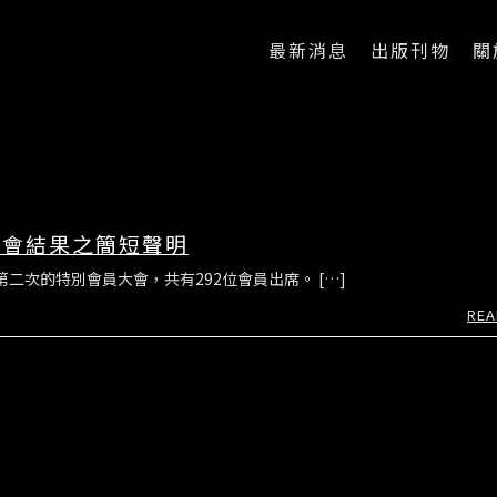
最新消息
出版刊物
關
大會結果之簡短聲明
次的特別會員大會，共有292位會員出席。 […]
REA