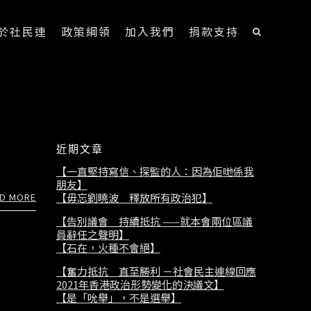
於社民連
政策綱領
加入我們
捐款支持
近期文章
【一直堅持寫信、探監的人：因為佢哋係我
朋友】
D MORE
【毋忘劉曉波 釋放所有政治犯】
【告別議會 持續抵抗 ——就本會兩位區議
員辭任之聲明】
【石在，火種不會絕】
【奮力抵抗 直至勝利 －社會民主連線回應
2021年香港政治形勢變化的決議文】
【是「吮舉」，不是選舉】