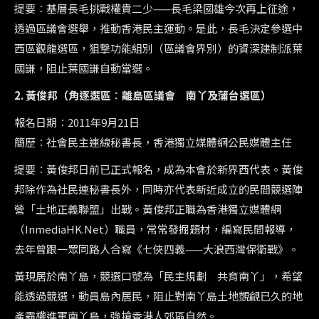
提要︰基層長毛挑戰權貴二少——長毛梁國雄今次再上征途，
透過區議會選舉，推動香港民主運動。是此，長毛決定參選中
西區觀龍選區，狙撃功能組別（區議會界別）的資深建制派葉
國謙，阻止葉國謙自動當選。
2. 黃俊邦（角逐選區︰離島區議會 南丫及蒲台選區）
報名日期︰2011年9月21日
簡歷︰社會民主連線秘書長，香港獨立媒體網公民媒體主任
提要︰黃俊邦日前已正式報名，成為本會於新界西代表。黃俊
邦除作為社民連秘書長外，同時亦代表新近成立的民間競選陣
營「土地正義聯盟」出戰。黃俊邦正職為香港獨立媒體網
（InmediaHK.Net）職員，常常發掘題材，編寫民間報導，
去年曾跟一眾同路人合寫《七俠四義——大浪西灣保衛戰》。
黃現居於南丫島，競選口號為「民主規劃 共育南丫」，希望
能透過競選，動員島內居民，阻止對南丫島土地覬覦已久的地
產霸權進軍南丫島，強搶香港人郊區自然。