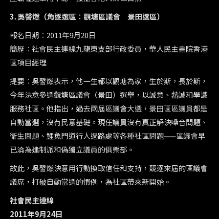
3. 吳謦燃（角逐選區︰觀塘區議會 景田選區）
報名日期︰2011年9月20日
簡歷︰社會民主連線九龍東支部行政委員，華人民主書院香港
區項目經理
提要︰吳謦燃表示，他一生都以觀塘為家，生於斯，長於斯，
今年決意參選觀塘區議會（景田）選舉，以誠意、熱誠和學識
服務社區。他指出，過去兩屆區議會大選，景田區區議員都是
自動當選，沒有民意基礎。現任議員沒有真正解決噪音問題、
衛生問題、鯉魚門道行人過路處等各種社區問題——區議會早
已淪為建制派和偽獨立議員的俱樂部。
故此，吳謦燃決意用行動換取信任和支持，競逐來屆的區議會
議席，打破自動當選的慣例，為社區帶來新開始。
社會民主連線
2011年9月24日