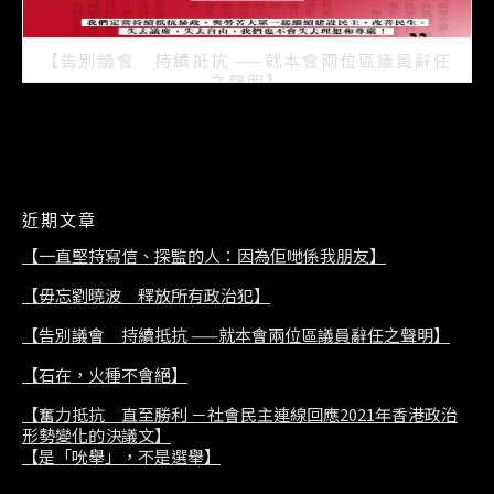
【告別議會 持續抵抗 ——就本會兩位區議員辭任
之聲明】
2021/07/08
近期文章
【一直堅持寫信、探監的人：因為佢哋係我朋友】
【毋忘劉曉波 釋放所有政治犯】
【告別議會 持續抵抗 ——就本會兩位區議員辭任之聲明】
【石在，火種不會絕】
【奮力抵抗 直至勝利 －社會民主連線回應2021年香港政治
形勢變化的決議文】
【是「吮舉」，不是選舉】