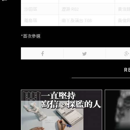
沙田區
瀝源 R02
黃浩銘
離島區
南丫及蒲台 T08
黃俊邦
*
首次參選
R