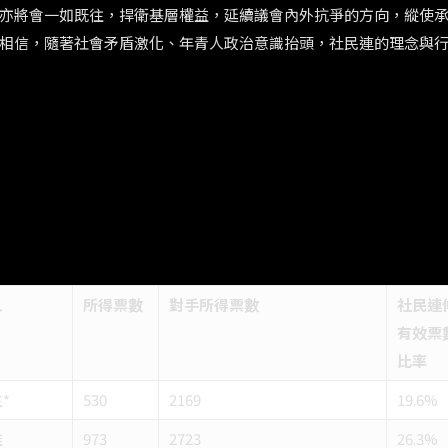
亦將會一如既往，捍衛基層權益，延續議會內外抗爭的方向，縱使
相信，隨著社會矛盾激化、年青人政治意識抬頭，社民連的理念與
人
所得票數
對手所得票數
社民連
有效票
比率
*
530
2169
19.6%
雄
973
2723
26.3%