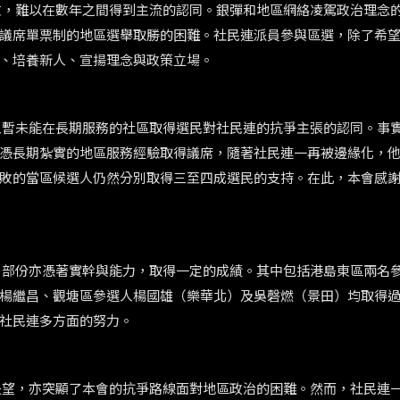
數，難以在數年之間得到主流的認同。銀彈和地區網絡凌駕政治理念
議席單票制的地區選舉取勝的困難。社民連派員參與區選，除了希
、培養新人、宣揚理念與政策立場。
人暫未能在長期服務的社區取得選民對社民連的抗爭主張的認同。事
憑長期紮實的地區服務經驗取得議席，隨著社民連一再被邊緣化，
敗的當區候選人仍然分別取得三至四成選民的支持。在此，本會感
，部份亦憑著實幹與能力，取得一定的成績。其中包括港島東區兩名
楊繼昌、觀塘區參選人楊國雄（樂華北）及吳磬燃（景田）均取得
社民連多方面的努力。
失望，亦突顯了本會的抗爭路線面對地區政治的困難。然而，社民連