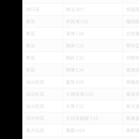
灣仔區
樂活 B07
麥國
東區
筲箕灣 C05
鍾碩殷
東區
翠灣 C08
古桂
東區
興東 C29
黎沛生
東區
興民 C33
何慇榮
東區
樂康 C34
曾建
油尖旺區
富榮 E05
楊繼昌
油尖旺區
大角咀南 E10
曾浚瑛
油尖旺區
大南 E12
吳文遠
深水埗區
元州及蘇屋 F16
鄧美晶
黃大仙區
鳳凰 H04
黃軒瑋