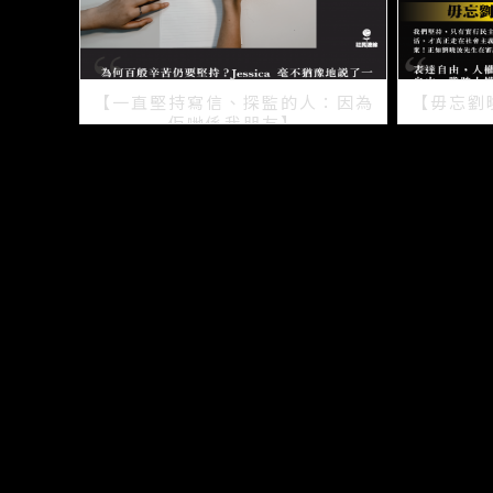
【一直堅持寫信、探監的人：因為
【毋忘劉
佢哋係我朋友】
2021/07/15