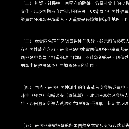
（二） 無疑，社民連一直堅守的路線，仍屬社會上的少
文化，以及近期來自建制派的抹黑，更增添了社民連循單
議員連任和取得新議席，更重要是長遠積極深化地區工作
（三） 本會四名現任區議員皆連任失敗，顯示四位參選
在社民連成立之前，是次區選中本會四位現任區議員都是
屆區選中背負了相當的政治代價。不能忽視的是，四位落
弱勢中依然投票予社民連參選人的市民。
（四） 同時，是次社民連派出的年青或首次參選成員中
沛生（興東）和鍾碩殷（筲箕灣）、油尖旺富榮區參選人
持，沙田瀝源參選人黃浩銘亦取得近千選票，都切實反映
（五） 是次區議會選舉的結果固然令本會及支持者感到