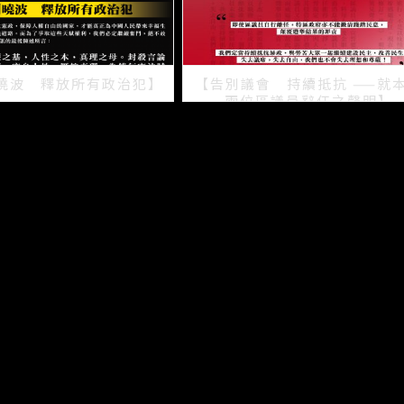
曉波 釋放所有政治犯】
【告別議會 持續抵抗 ——就
兩位區議員辭任之聲明】
2021/07/15
2021/07/08