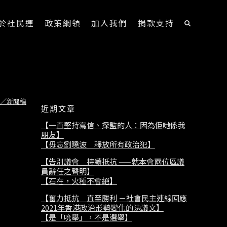
於社民連
政策綱領
加入我們
捐款支持
／新聞稿
近期文章
【一直堅持寫信、探監的人：因為佢哋係我
朋友】
【毋忘劉曉波 釋放所有政治犯】
【告別議會 持續抵抗 ——就本會兩位區議
員辭任之聲明】
【石在，火種不會絕】
【奮力抵抗 直至勝利 －社會民主連線回應
2021年香港政治形勢變化的決議文】
【是「吮舉」，不是選舉】