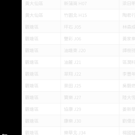
黃大仙區
新蒲崗 H07
梁日明
黃大仙區
竹園北 H15
陶君
觀塘區
坪石 J05
林森
觀塘區
雙彩 J06
黃家樂
觀塘區
油塘東 J20
譚樹芬
觀塘區
油麗 J21
區潤科
觀塘區
翠翔 J22
李豐年
觀塘區
景田 J25
吳磬燃
觀塘區
寶樂 J27
陸大恆
觀塘區
協康 J29
姜新
觀塘區
康樂 J30
劉偉
觀塘區
樂華北 J34
楊國