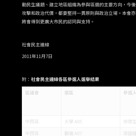
動民生議題、建立地區組織為參與區選的主要方向，今後
攻擊和政治代價，都要堅持一貫原則與政治立場。本會亦
將會得到更廣大市民的認同與支持。
社會民主連線
2011年11月7日
附：
社會民主連線各區參選人選舉結果
區議會
選區
參選
中西區
大學 A05
徐傑生
中西區
觀龍 A07
梁國