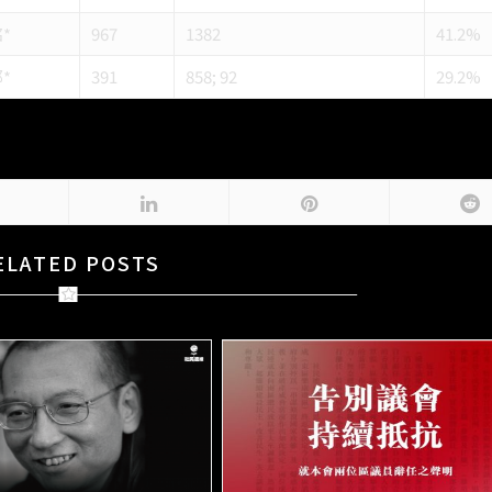
*
967
1382
41.2%
*
391
858; 92
29.2%
ELATED POSTS