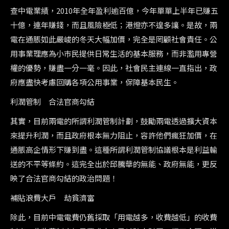
查中電業績，2010年全年盈利逾百億，今年單單上半年已賺五
十億，連年賺錢，而且風險極低；港燈亦不遑多讓。是故，兩
電在通脹如此嚴峻的冬天大幅加價，完全是罔顧社會責任。公
用事業理應為小巿民提供日常生活的基本服務，而非濫用專營
權的優勢，賺盡一分一毫。因此，社會民主連線一直指出，政
府應盡快考慮回購各項公用事業，保障基本民生。
利潤管制 合法官商勾結
其實，目前兩電的所謂利潤管制計劃，鼓勵兩電透過擴大資本
來提升利潤，而且政府根本無力阻止，容許他們瘋狂加價，在
通脹高企情形下賺到盡。這種所謂利潤管制協議根本是利益輸
送的不平等條約。這完全出於邱騰華的無能、政府無能，更反
映了合法官商勾結的政治問題！
補貼浪費大戶 劫貧濟富
除此，目前中電電費仍舊採取「用電越多，收費越低」的收費