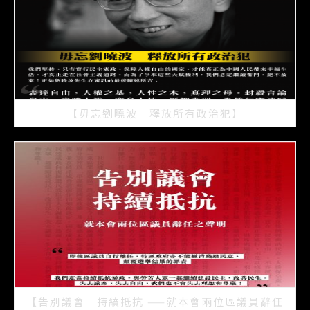
【毋忘劉曉波 釋放所有政治犯】
2021/07/15
【告別議會 持續抵抗 ——就本會兩位區議員辭任