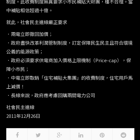
制度。此收費制度無異要求小巿民補貼大財團，橿不合理。當
中補貼相信超過十億。
就此，社會民主連線嚴正要求
．兩電立即撤回加價；
．政府盡快改革利潤管制制度，訂定保障民生民主且符合環境
公義的能源政策；
．政府必須要求供電商加入價格上限機制（Price-cap），保
障小巿民；
．中電立即取銷「住宅補貼大集團」的收費制度，住宅用戶馬
上減價！
．長線來說，政府應考慮回購兩間電力公司
社會民主連線
2011年12月26日