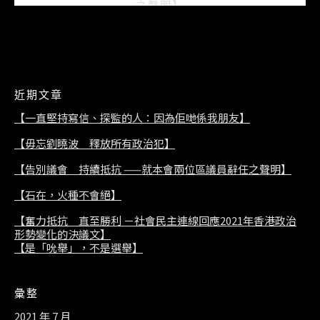
之聲明】
2021/07/08
近期文章
【一直堅持寫信、探監的人：因為佢哋係我朋友】
【毋忘劉曉波 釋放所有政治犯】
【告別議會 持續抵抗 ——就本會兩位區議員辭任之聲明】
【石在，火種不會絕】
【奮力抵抗 直至勝利 －社會民主連線回應2021年香港政治
形勢變化的決議文】
【是「吮舉」，不是選舉】
彙整
2021 年 7 月