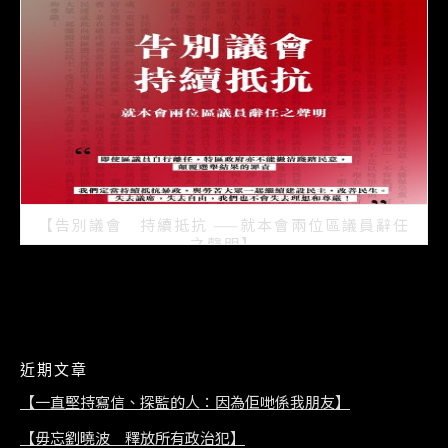
2021/07/15
【告別議會 持續抵抗 ——就本會兩位區議員辭任
之聲明】
2021/07/08
近期文章
【一直堅持寫信、探監的人：因為佢哋係我朋友】
【毋忘劉曉波 釋放所有政治犯】