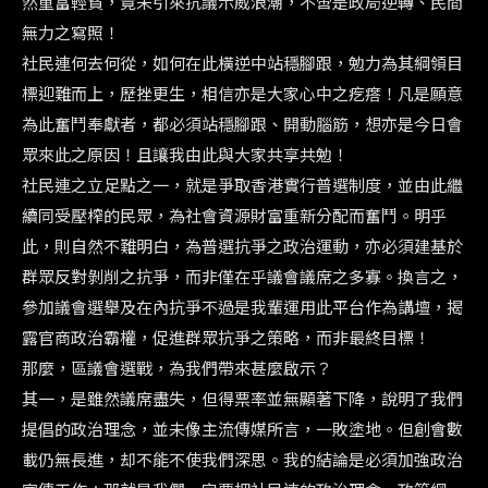
然重富輕貧，竟未引來抗議示威浪潮，不啻是政局逆轉、民間
無力之寫照！
社民連何去何從，如何在此橫逆中站穩腳跟，勉力為其綱領目
標迎難而上，歷挫更生，相信亦是大家心中之疙瘩！凡是願意
為此奮鬥奉獻者，都必須站穩腳跟、開動腦筋，想亦是今日會
眾來此之原因！且讓我由此與大家共享共勉！
社民連之立足點之一，就是爭取香港實行普選制度，並由此繼
續同受壓榨的民眾，為社會資源財富重新分配而奮鬥。明乎
此，則自然不難明白，為普選抗爭之政治運動，亦必須建基於
群眾反對剝削之抗爭，而非僅在乎議會議席之多寡。換言之，
參加議會選舉及在內抗爭不過是我輩運用此平台作為講壇，揭
露官商政治霸權，促進群眾抗爭之策略，而非最終目標！
那麼，區議會選戰，為我們帶來甚麼啟示？
其一，是雖然議席盡失，但得票率並無顯著下降，說明了我們
提倡的政治理念，並未像主流傳媒所言，一敗塗地。但創會數
載仍無長進，却不能不使我們深思。我的結論是必須加強政治