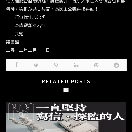
社民連能否歷刧復甦，屢挫屢彈，視乎大家在大會後會否抖擻
精神，與群眾共甘共苦，為民主公義再接再勵！
行無愧怍心常坦
身處艱難氣若虹
共勉
梁國雄
二零一二年二月十一日
RELATED POSTS