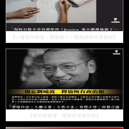
【一直堅持寫信、探監的人：因為佢哋係我朋友】
2021/07/15
【毋忘劉曉波 釋放所有政治犯】