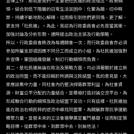
宣傳工作︰那就是我們一定要把社民連的政治理念、政策綱
領，結合到低下階層的日常生活苦困中︰化繁為簡、切中時
弊，持續不斷地耐心解釋，從而吸引到他們更同情、更了解、
更支持「社民連」。為此，我認為行政委員會必先首當其衝，
加強討論及分析形勢，適時提出政治主張及行動策略。
所以，行政委員會將改為每週開會一次；而行政委員會亦必須
參加所屬支部或因應不同分工而成立的小組，為社民連加強對
外宣傳，鞏固組織發展，制訂行動綱領而負責。
其二，是社民連無論在政治及策略方面，均必須著眼於建立新
的政治同盟，而不能仰賴於所謂與泛民結盟。我的意見是，大
家應該集中力量，同社會內仍堅決捍衛群眾利益，為社會資
源、財富公平分配的力量結合，並積極打造討論交流平台，為
形成聯合行動的綱領及政治結盟下苦功。只有這樣，社民連始
能在政治右傾民粹的逆流中尋找同盟軍，為開展群眾抗爭運動
積聚力量，並替未來的立法會選舉奠定奮鬥基礎，從而制定策
略目標。從群眾中來，到群眾中去，別無他法！