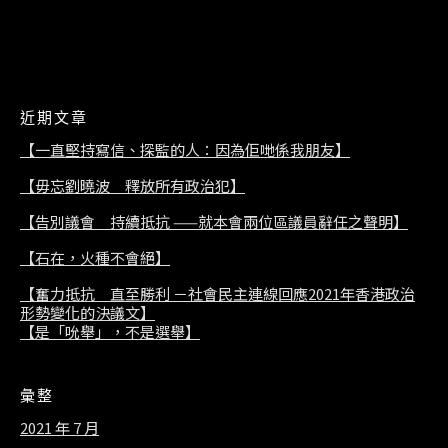
2021/07/08
近期文章
【一直堅持寫信、探監的人：因為佢哋係我朋友】
【毋忘劉曉波 釋放所有政治犯】
【告別議會 持續抵抗 ——就本會兩位區議員辭任之聲明】
【石在，火種不會絕】
【奮力抵抗 直至勝利 －社會民主連線回應2021年香港政治
形勢變化的決議文】
【是「吮舉」，不是選舉】
彙整
2021 年 7 月