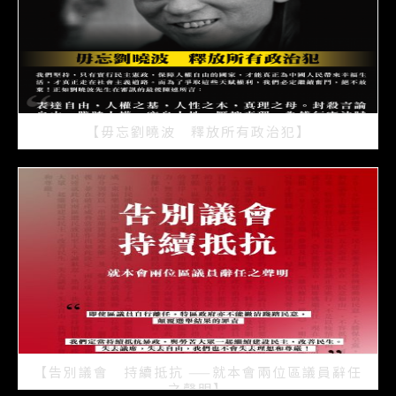
【毋忘劉曉波 釋放所有政治犯】
2021/07/15
【告別議會 持續抵抗 ——就本會兩位區議員辭任
之聲明】