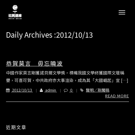
Daily Archives :2012/10/13
恭賀莫言 毋忘曉波
中國作家莫言剛獲諾貝爾文學獎，標幟我國文學終獲國際文壇稱
譽，可喜可賀，中共政府亦大事渲染，成為其「大國崛起」宣 […]
2012/10/13
admin
0
聲明／新聞稿
READ MORE
近期文章