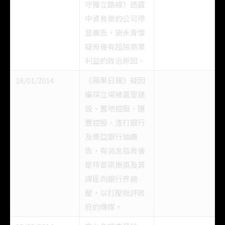
守獨立路線）透露
中資背景的公司停
登廣告，施永青懷
疑背後有超越商業
利益的政治原因。
18/01/2014
《蘋果日報》疑因
編採立場被嘉里建
設、置地控股、匯
豐控股、渣打銀行
及東亞銀行抽廣
告，有消息指背後
是特首梁振英及其
謀臣向銀行界施
壓，以打壓批評政
府的傳媒。