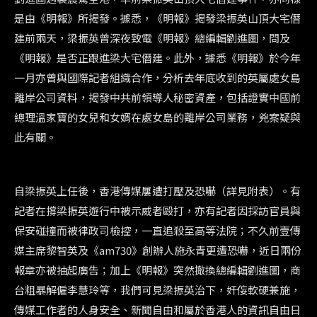
是由《明報》所揭發。據悉，《明報》揭發梁振英山頂大宅僭
建前兩天，梁振英曾深夜致電《明報》總編輯劉進圖，問及
《明報》是否正跟進梁大宅僭建。此外，據悉《明報》於今年
一月亦曾與國際記者組織合作，分析去年底收到的英屬處女島
離岸公司資料，揭發中共前領導人秘密資產，包括證實中國前
總理溫家寶的女兒和女婿在處女島的離岸公司業務，兇案疑與
此有關。
自梁振英上任後，香港傳媒屢遭打壓及恐嚇（詳見附表）。有
記者在撐梁振英遊行中被示威者毆打，亦有記者因採訪官員與
保安碰撞而被律政司檢控，一直追殺至高等法院；不久前壹傳
媒主席黎智英及《am730》創辦人施永青更遭恐嚇，近日兩份
報章亦被抽起廣告；加上《明報》突然撤換總編輯劉進圖，商
台粗暴解僱李慧玲等，我們可見梁振英治下，奸侫軟硬兼施，
傳媒工作者的人身安全、新聞自由和屬於香港人的資訊自由日