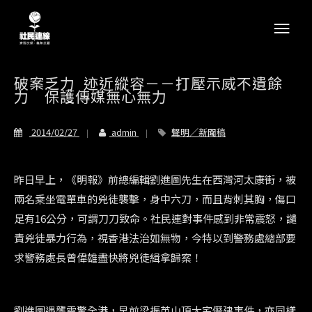
破案乏力 迹近縱容－－打壓示威不遺餘
力 保護傳媒無心無力
2014/02/27
admin
聲明／新聞稿
昨日早上，《明報》前總編輯劉進圖先生在西灣河太康街，被
兩名乘坐電單車的兇徒襲擊，身中六刀，而且背刺其胸，傷口
足有16公分，可謂刀刀致命。社民連對事件感到非常震怒，譴
責兇徒暴力行為，視香港法治如無物，今特以到警務處總部要
求警務處長曾偉雄盡快將兇徒緝拿歸案！
劉進圖遇襲震驚全港，早前梁振英山頂大宅僭建事件，亦同樣