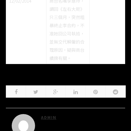
12/02/2014
商台名嘴李慧玲，
調回《左右大局》
只三個月，突然粗
暴終止李合約，不
准她回公司執拾，
並無交代解僱的合
理原因，疑與商台
續牌有關。
ADMIN