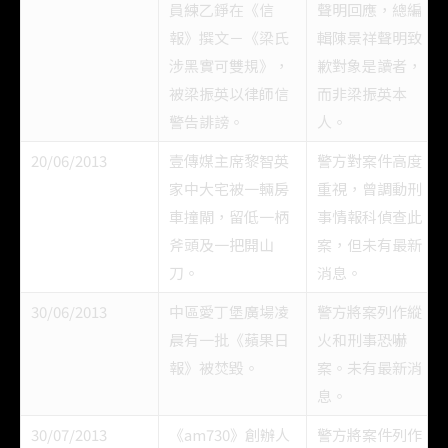
員練乙錚在《信
聲明回應，總編
報》撰文－《梁氏
輯陳景祥聲明致
涉黑實可雙規》，
歉對象是讀者，
被梁振英以律師信
而非梁振英本
警告誹謗。
人。
20/06/2013
壹傳媒主席黎智英
警方對案件高度
家中大宅被一輛房
重視，曾調動刑
車撞閘，留低一柄
事情報科偵查此
斧頭及一把開山
案，但未有最新
刀。
消息。
30/06/2013
中區愛丁堡廣場凌
警方將案列作縱
晨有一批《蘋果日
火和刑事恐嚇
報》被焚毀。
案。未有最新消
息。
30/07/2013
《am730》創辦人
警方將案件列作