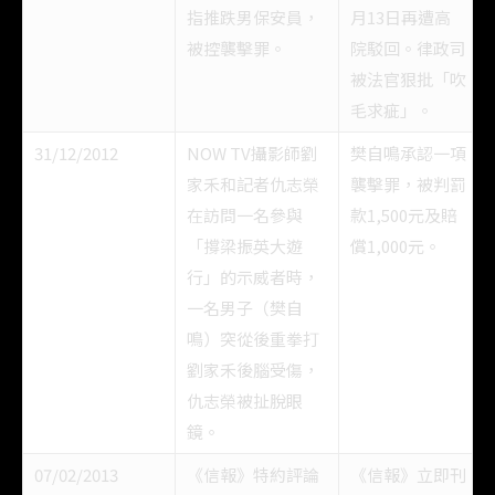
指推跌男保安員，
月13日再遭高
被控襲擊罪。
院駁回。律政司
被法官狠批「吹
毛求疵」。
31/12/2012
NOW TV攝影師劉
樊自鳴承認一項
家禾和記者仇志榮
襲擊罪，被判罰
在訪問一名參與
款1,500元及賠
「撐梁振英大遊
償1,000元。
行」的示威者時，
一名男子（樊自
鳴）突從後重拳打
劉家禾後腦受傷，
仇志榮被扯脫眼
鏡。
07/02/2013
《信報》特約評論
《信報》立即刊