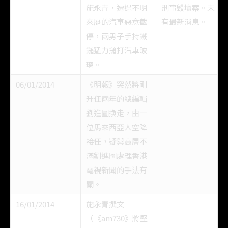
施永青，遭遇不明
刑事毁壞案。未
來歷的汽車惡意截
有最新消息。
停，兩男子手持鐵
鎚猛力搥打汽車玻
璃。
06/01/2014
《明報》突然將剛
升任兩年的總編輯
劉進圖換走，由一
位馬來西亞人空降
接任，疑與高層不
滿劉進圖處理香港
電視新聞的手法有
關。
16/01/2014
施永青撰文
（《am730》將堅