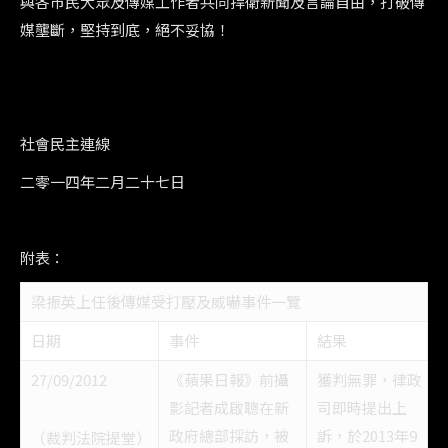
與各市民大眾及傳媒工作者共同捍衛新聞及言論自由，打破傳
媒壟斷，堅持到底，絕不妥協！
社會民主連線
二零一四年二月二十七日
附表：
梁振英上任後傳媒受打壓及威嚇事件一覽
日期
事件
結果
27/09/2012
《蘋果日報》前攝
獲判無罪，律政
影記者成啟聰在新
司即時提出上
政府總部採訪，被
訴，於2013年9
（裁判法院提堂）