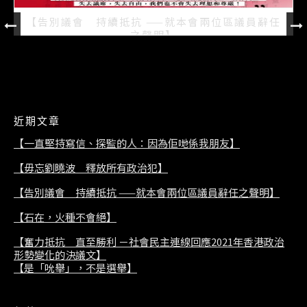
【告別議會 持續抵抗 ——就本會兩位區議員辭任
之聲明】
2021/07/08
近期文章
【一直堅持寫信、探監的人：因為佢哋係我朋友】
【毋忘劉曉波 釋放所有政治犯】
【告別議會 持續抵抗 ——就本會兩位區議員辭任之聲明】
【石在，火種不會絕】
【奮力抵抗 直至勝利 －社會民主連線回應2021年香港政治
形勢變化的決議文】
【是「吮舉」，不是選舉】