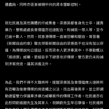
遭蠹蝕，同時亦逐漸被親中共的資本壟斷控制。
就社民連及其他團體的示威集會，梁振英都會身先士卒，譴責
暴力，警務處處長曾偉雄亦迅速配合，拘捕我一眾人等，至今
已逾十數人。然而，就香港傳媒一直被恐嚇和壓迫，曾簽署
《新聞自由約章》聲言捍衛新聞自由的梁振英不但沒有加以保
護，為傳媒說句公道話，反而梁本人更涉牽其中，不單動輒以
「譭謗罪」威嚇，更縱容手下肆意攻訐傳媒，警方更仍未拘捕
到涉案兇徒，讓其消遙法外。
為此，我們不得不大聲疾呼，提醒梁振英及曾偉雄應火速將所
有恐嚇及傷害傳媒的兇徒繩之以法，找出幕後黑手，並立即調
動適當警力保護牽涉暴力威嚇案件的傳媒工作者。社民連亦在
此慰問劉進圖先生及其家人，祝願劉先生早日康復。社民連將