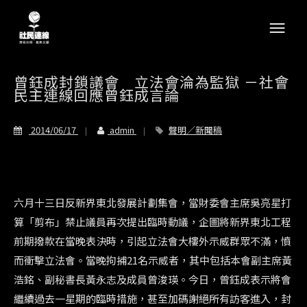
曾鈺成封鎖議會 立法會淪為監獄 －社會
民主連線回應曾鈺成言論
2014/06/17
admin
聲明／新聞稿
六月十三日反新界東北發展計劃集會，當財委會主席吳亮星打
算「剪布」禁止議員再次提出臨時動議，企圖將新界東北工程
前期撥款在當晚表決時，引起立法會大樓外示威群眾不滿，憤
而衝擊立法會。當晚拘捕21名示威者，其中包括本會副主席黃
浩銘、副秘書長黃永志及成員曾浚瑛。今日，曾鈺成表示將會
繼續過去一星期的臨時措施，甚至加碼謝絕所有訪客進入，封