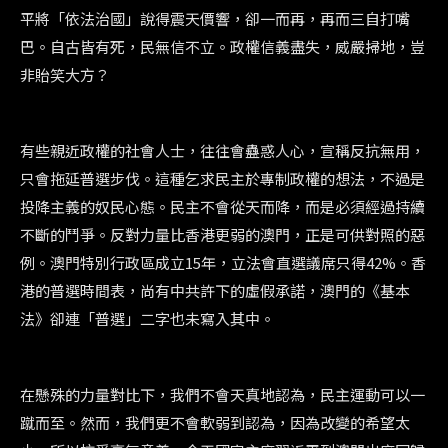
平將「依法治國」說得震天價響，卻一而再，再而三自打嘴
巴。自古皆有死，民無信不立。政權信義盡失，威嚴掃地，豈
非貽笑大方？
有些親近政權的社會人士，往往會蠱惑人心，宣稱反抗無用，
只會拖延普選步伐。這種乞求民主於專制政權的想法，不過是
投降主義的奴民心態。民主不會從天而降，而是必須經過持續
不斷的鬥爭。反對力量比香港更弱的澳門，正是可供對照的惡
例。澳門特別行政區成立15年，立法會直選議席只得42%。香
港的普選時間表，尚有中共許下的虛假承諾，澳門的《基本
法》卻連「普選」二字也未寫入其中。
在懸殊的力量對比下，我們不會天真地認為，民主運動可以一
蹴而至。然而，我們更不會軟弱到認為，因為改變的希望太