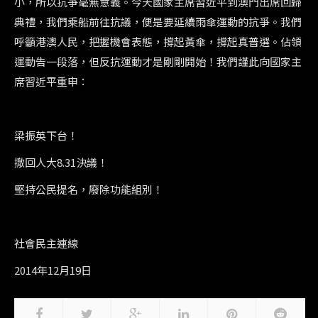
小，所以抗爭毫無意義。今天國家主席習近平到澳門出席回歸
典禮，我們乘船前往抗議，便是要延續雨傘運動的抗爭。我們
呼籲港澳人民，把握機會表態，撐起黃傘，撐起真普選。佔領
運動告一段落，但反抗運動才是剛剛開始！我們謹此向國家主
席習近平重申：
梁振英下台！
撤回人大8.31決議！
堅持公民提名，廢除功能組別！
社會民主連線
2014年12月19日