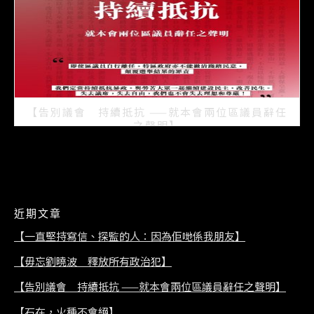
【告別議會 持續抵抗 ——就本會兩位區議員辭任
之聲明】
2021/07/08
近期文章
【一直堅持寫信、探監的人：因為佢哋係我朋友】
【毋忘劉曉波 釋放所有政治犯】
【告別議會 持續抵抗 ——就本會兩位區議員辭任之聲明】
【石在，火種不會絕】