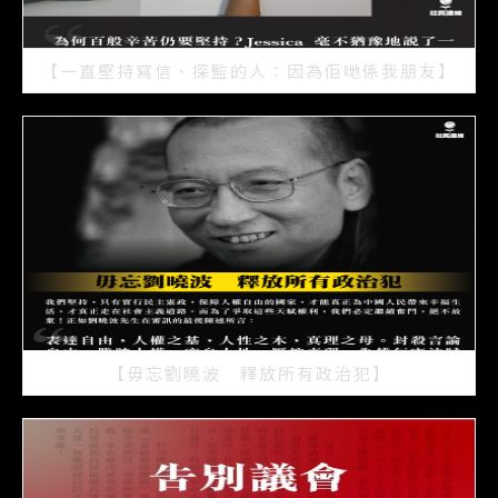
【一直堅持寫信、探監的人：因為佢哋係我朋友】
2021/07/15
【毋忘劉曉波 釋放所有政治犯】
2021/07/15