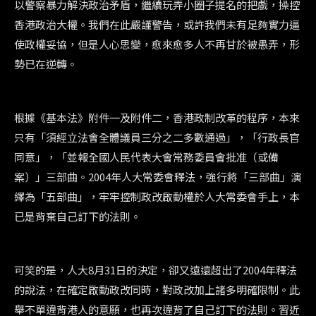
以警察暴力解決政治矛盾，繼續玩弄小圈子提名的把戲，操控
香港政治大權。我們在此嚴謹警告，或許我們未有足夠實力逼
使政權妥協，但是人心思變，愈來愈多人不再甘於被愚弄，形
勢已在逆轉。
根據《基本法》附件一及附件二，香港政制改革的程序，本來
只有「須經立法會全體議員三分之二多數通過」，「行政長官
同意」，「並報全國人民代表大會常務委員會批准（或備
案）」三部曲。2004年人大常委會釋法，強行將「三部曲」演
繹為「五部曲」，牢牢控制政改啟動權於人大常委會手上，本
已是背棄自己訂下的法則。
可笑的是，人大8月31日的決定，卻又遠遠超出了2004年釋法
的說法，在確定啟動政改同時，對政改加上諸多明確限制。此
舉不單違背港人的意願，也再次違背了自己訂下的法則。習近