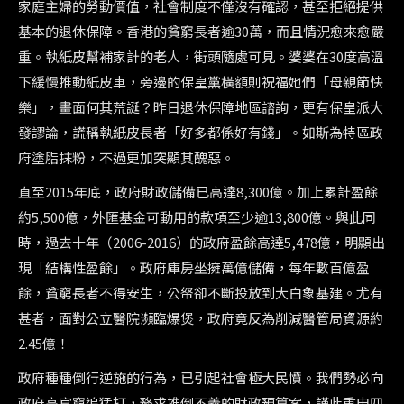
家庭主婦的勞動價值，社會制度不僅沒有確認，甚至拒絕提供
基本的退休保障。香港的貧窮長者逾30萬，而且情況愈來愈嚴
重。執紙皮幫補家計的老人，街頭隨處可見。婆婆在30度高溫
下緩慢推動紙皮車，旁邊的保皇黨橫額則祝福她們「母親節快
樂」，畫面何其荒誕？昨日退休保障地區諮詢，更有保皇派大
發謬論，謊稱執紙皮長者「好多都係好有錢」。如斯為特區政
府塗脂抹粉，不過更加突顯其醜惡。
直至2015年底，政府財政儲備已高達8,300億。加上累計盈餘
約5,500億，外匯基金可動用的款項至少逾13,800億。與此同
時，過去十年（2006-2016）的政府盈餘高達5,478億，明顯出
現「結構性盈餘」。政府庫房坐擁萬億儲備，每年數百億盈
餘，貧窮長者不得安生，公帑卻不斷投放到大白象基建。尤有
甚者，面對公立醫院瀕臨爆煲，政府竟反為削減醫管局資源約
2.45億！
政府種種倒行逆施的行為，已引起社會極大民憤。我們勢必向
政府高官窮追猛打，務求推倒不義的財政預算案，謹此重申四