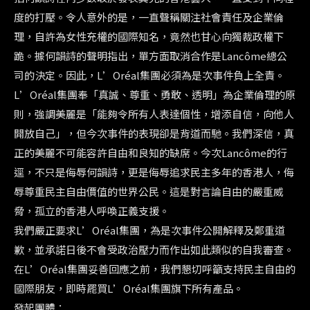
度的打壓。令人意外的是，一直聲稱關注社會責任及企業倫
理，自許為女性充權的國際知名，竟然也甘心向獨裁政權下
跪。據何韻詩的聲明指出，單方面取消合作是Lancôme總公
司的決定。因此，L’Oréal集團必須為是次事件負上全責。
L’Oréal集團奉「真誠、尊重、勇敢、透明」為企業倫理的原
則，強調美麗是「能夠令所有人表達個性，增添自信，向他人
開放自己」，但今次事件的表現卻是背道而馳。我們深信，真
正的美麗不可能容許自由和良知的缺席。今次Lancôme的行
逕，不只是侮辱何韻詩，更是侮辱追求民主多年的香港人，侮
辱尊重民主自由價值的世界公民。這是對言論自由的嚴重威
脅，孤立的香港人呼喚正義支援。
我們嚴正要求L’Oréal集團，為是次事件公開解釋及鄭重道
歉，並承諾日後不會受政治壓力而作出如此類似的自我審查。
在L’Oréal集團妥善回應之前，我們懇切呼籲支持民主自由的
國際朋友，即時罷買L’Oréal集團旗下所有產品。
發起團體：