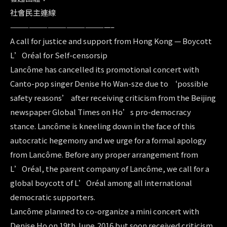
社會民主連線
————————————————–
A call for justice and support from Hong Kong — Boycott
L’Oréal for Self-censorsip
Lancôme has cancelled its promotional concert with
Canto-pop singer Denise Ho Wan-sze due to ‘possible
safety reasons’ after receiving criticism from the Beijing
newspaper Global Times on Ho’s pro-democracy
stance. Lancôme is kneeling down in the face of this
autocratic hegemony and we urge for a formal apology
from Lancôme. Before any proper arrangement from
L’Oréal, the parent company of Lancôme, we call for a
global boycott of L’Oréal among all international
democratic supporters.
Lancôme planned to co-organize a mini concert with
Denise Ho on 19th June,2016 but soon received criticism