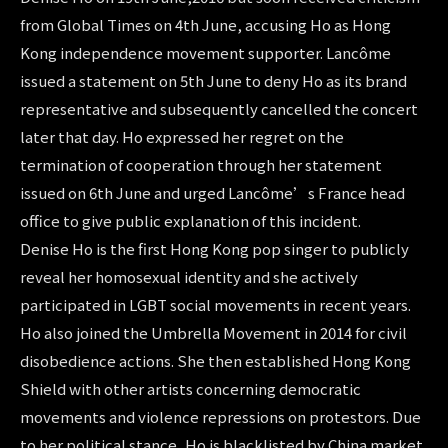
from Global Times on 4th June, accusing Ho as Hong
Kong independence movement supporter. Lancôme
issued a statement on 5th June to deny Ho as its brand
representative and subsequently cancelled the concert
later that day. Ho expressed her regret on the
termination of cooperation through her statement
issued on 6th June and urged Lancôme’s France head
office to give public explanation of this incident.
Denise Ho is the first Hong Kong pop singer to publicly
reveal her homosexual identity and she actively
participated in LGBT social movements in recent years.
Ho also joined the Umbrella Movement in 2014 for civil
disobedience actions. She then established Hong Kong
Shield with other artists concerning democratic
movements and violence repressions on protestors. Due
to her political stance, Ho is blacklisted by China market.