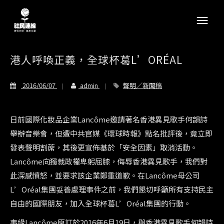
港人呼喚正義，全球杯葛L’ORÉAL
2016/06/07
admin
聲明／新聞稿
日前國際化妝品企業Lancôme邀請著名香港異見歌手何韻詩
舉辦音樂會，但遭中共官媒《環球時報》點名批評後，竟立即
發表聲明割蓆，其後更宣佈基於「安全因素」取消活動。
Lancôme向獨裁政權卑躬屈膝，侮辱香港異見歌手，我們對
此深感憤怒，並要求該企業鄭重道歉。在Lancôme母公司
L’Oréal集團妥善處理事件之前，我們懇切呼籲所有支持民主
自由的國際朋友，加入全球杯葛L’Oréal集團的行動。
事緣Lancôme原訂於2016年6月19日，與香港異見歌手何韻詩