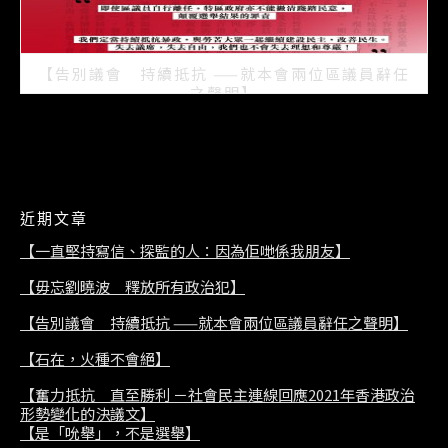
【告別議會 持續抵抗 ——就本會兩位區議員辭任
之聲明】
2021/07/08
近期文章
【一直堅持寫信、探監的人：因為佢哋係我朋友】
【毋忘劉曉波 釋放所有政治犯】
【告別議會 持續抵抗 ——就本會兩位區議員辭任之聲明】
【石在，火種不會絕】
【奮力抵抗 直至勝利 －社會民主連線回應2021年香港政治
形勢變化的決議文】
【是「吮舉」，不是選舉】