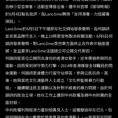
合辦小型音樂會。活動宣傳發出後，遭中共官媒《環球時報》
於6月4日點名批評，指Lancôme聘用「支持港毒、力挺藏毒
頭目」。
Lancôme於6月5日下午隨即在社交網站發表聲明，指何韻詩
並非其品牌代言人，晚上10時更宣佈取消有關活動。6月6日何
韻詩發表聲明，對Lancôme突然單方面終止合作表示極度遺
憾，並且要求Lancôme法國總公司公開交代原因。
何韻詩是首位公開同志身份的香港女歌手，近年積極參與同志
運動，因而受到保守勢力打擊。2014年香港爆發全球矚目的雨
傘運動，何韻詩更身體力行留守佔領區，參與公民抗命。其
後，她與其他文化演藝界人士成立「文化界監察暴力行動
組」，繼續關注民主運動以及針對示威者的暴力問題。由於何
韻詩的政治立場，她在工作上遭到中共政權及親中共財團的全
面封殺。
中共政權利用經濟力量封殺異見人士，這種壓迫存在已久。包
括何韻詩在內少數敢於發表異見的香港藝人，一直受到不同程