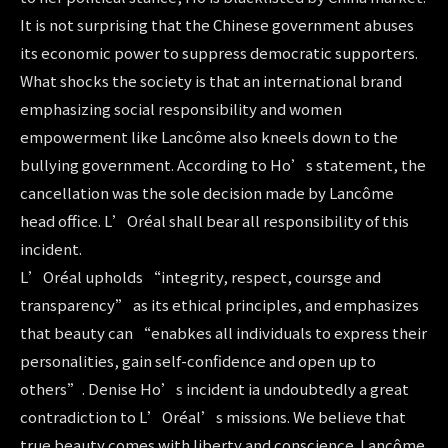
It is not surprising that the Chinese government abuses
its economic power to suppress democratic supporters.
What shocks the society is that an international brand
emphasizing social responsibility and women
empowerment like Lancôme also kneels down to the
bullying government. According to Ho’s statement, the
cancellation was the sole decision made by Lancôme
head office. L’Oréal shall bear all responsibility of this
incident.
L’Oréal upholds “integrity, respect, coursge and
transparency” as its ethical principles, and emphasizes
that beauty can “enabkes all individuals to express their
personalities, gain self-confidence and open up to
others”. Denise Ho’s incident ia undoubtedly a great
contradiction to L’Oréal’s missions. We believe that
true beauty comes with liberty and conscience. Lancôme