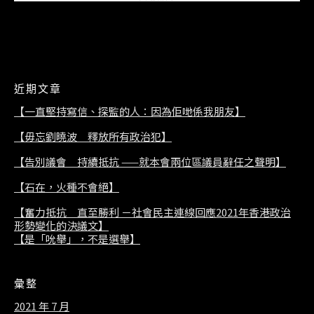
之聲明】
2021/07/08
近期文章
【一直堅持寫信、探監的人：因為佢哋係我朋友】
【毋忘劉曉波 釋放所有政治犯】
【告別議會 持續抵抗 ——就本會兩位區議員辭任之聲明】
【石在，火種不會絕】
【奮力抵抗 直至勝利 －社會民主連線回應2021年香港政治
形勢變化的決議文】
【是「吮舉」，不是選舉】
彙整
2021 年 7 月