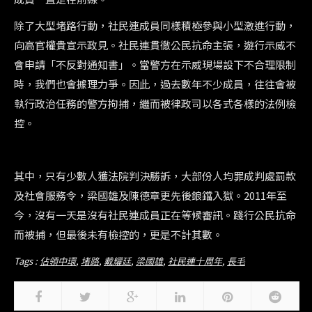
除了大型堵路行動，社民連成員同樣積極參與小型激進行動，
向高官權貴宣示政見。社民連貫徹公民抗命主張，遊行示威不
會申請「不反對通知書」。當警方在示威現場設下不合理限制
時，我們也會據理力爭。因此，過去數年不少成員，往往會被
執行政治任務的警方拘捕，繼而被律政司以各式各樣的法例檢
控。
其中，只有少數人獲法院判決勝訴，大部份人均罪成判處罰款
及社會服務令，梁國雄及陳德章更先後鋃鐺入獄。2011年至
今，沒有一天是沒有社民連成員正在等候審訊。踐行公民抗命
而被捕，但最後未有檢控的，更是不計其數。
Tags :
佔領中環
,
堵路
,
戴耀廷
,
梁國雄
,
社民連十周年
,
長毛