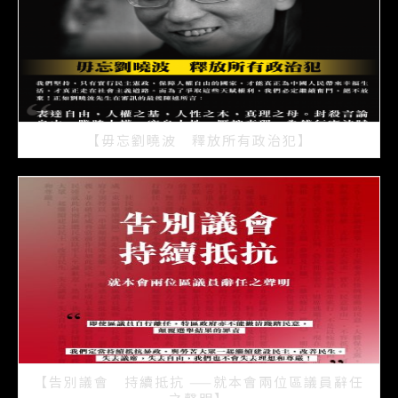
【毋忘劉曉波 釋放所有政治犯】
2021/07/15
【告別議會 持續抵抗 ——就本會兩位區議員辭任