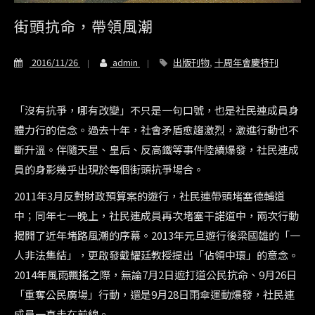
街頭抗命，帶領風潮
2016/11/26
admin
出版刊物
,
十周年會慶特刊
「沒有抗爭，哪有改變」不只是一句口號，也是社民連成員身
體力行的信念。過去十年，社會矛盾愈趨激烈，激進行動也不
斷升溫。伴隨天星、皇后、反高鐵等事件陸續爆發，社民連成
員的身影幾乎出現於每個街頭抗爭場合。
2011年3月反對財政預算案的遊行，社民連帶頭堵塞德輔道
中；同年七一晚上，社民連成員再次堵塞干諾道中，兩次行動
揭開了近年堵路風潮的序幕。2013年元旦遊行後梁國雄的「一
人非法集結」，更啟發戴耀廷教授提出「佔領中環」的意念。
2014年風雨飄搖之際，無論7月2日遮打道公民抗命、9月26日
「重奪公民廣場」行動，還是9月28日雨傘運動爆發，社民連
成員一直走在前線。