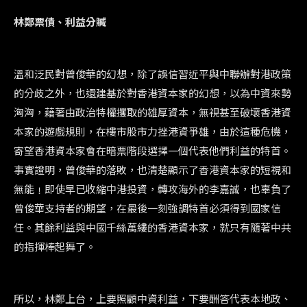
林鄭票債、利益分贓
溫和泛民對曾俊華的幻想，除了誤信習近平與中聯辦對港政策
的分歧之外，也還建基於對香港資本家的幻想，以為中資來勢
洶洶，藉著由政治特權攫取的雄厚資本，無視甚至破壞香港資
本家的遊戲規則，在樓市股市力挫港資爭雄，由於這種危機，
寄望香港資本家會在暗票階段選擇一個代表他們利益的特首。
事實證明，曾俊華的落敗，也清楚顯示了香港資本家的短視和
無能﹗即使早已收縮中港投資，轉攻海外的李嘉誠，也辜負了
曾俊華支持者的期望，在最後一刻強調特首必須得到國家信
任。其餘利益與中國千絲萬縷的香港資本家，就只有隨著中共
的指揮棒起舞了。
所以，林鄭上台，上要照顧中資利益，下要酬答代表本地政、