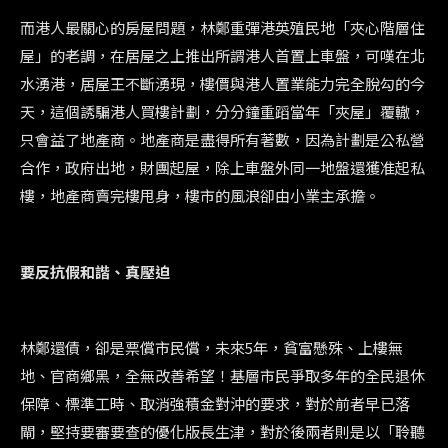
而港人最關心的房屋問題，林鄭重彈港英殖民地「夾心階層住
屋」的老調，在居屋之上推出所謂港人首置上車盤，可嘆在北
水湧港，居屋王不斷湧現，樓價與港人置業能力完全脫勾的今
天，這個誘騙港人買樓計劃，分分鐘重蹈當年「夾屋」覆轍，
只會益了地產商。地產商是盡得所有著數，因為計劃是公私營
合作，政府出地，財團起屋，除上車盤外同一地盤還獲准起私
樓，地產商賣完樓甩身，樓市的風浪卻由小業主承擔。
要反抗假和諧、真壓迫
林鄭還債，卻是票償市民償，未來5年，貧富懸殊、上樓無
地、官商鄉黑，全無改善希望！基層市民爭取多年的全民退休
保障、標準工時、取消強積金對沖的要求，對於前者早已落
閘，堅持要審要查的優化版長生津，對於後兩者則是以「聆聽