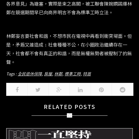
各界意見」為塘塞，實際是束之高閣，被工聯會陳婉嫻踢爆林
鄭在競選期間早已向商界明言不會為標準工時立法。
林鄭妄言要社會和諧，不想市民在電視中再看到衝突場面。但
是，矛盾又誰造成﹗社會種種不公，在小圈政治繼續存在一
天，社會都不會有真正的和諧，而是無權無勢者被壓制了的無
聲。
Tags :
全民退休保障
,
房屋
,
林鄭
,
標準工時
,
特首
RELATED POSTS