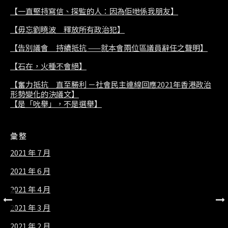
【一直堅持寫信、探監的人：因為佢哋係我朋友】
【毋忘劉曉波 釋放所有政治犯】
【告別議會 持續抵抗 ——就本會兩位區議員辭任之聲明】
【石在，火種不會絕】
【奮力抵抗 直至勝利 －社會民主連線回應2021年香港政治
形勢變化的決議文】
【是「吮舉」，不是選舉】
彙整
2021 年 7 月
2021 年 6 月
2021 年 4 月
2021 年 3 月
2021 年 2 月