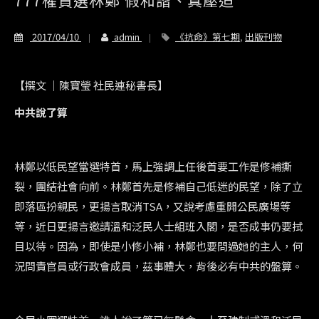
2017/04/10
admin
《抗命》第七期
,
出版刊物
【撰文 ｜陳寶瑩 社民連秘書長】
中共說了算
林鄭以低民望當選特首，馬上強調上任後首要工作是修補撕
裂，團結社會向前。林鄭首先是修補自己低迷的民望，除了立
即落區扮親民，更揚言取消TSA，又說考慮重開公民廣場等
等，近日更揚言邀請溫和泛民人士組班入閣，是否成事仍要拭
目以待。因為，即使是小修小補，林鄭也要問過她的主人，何
況問責官員或行政會成員，茲事體大，背後必有中共的盤算。