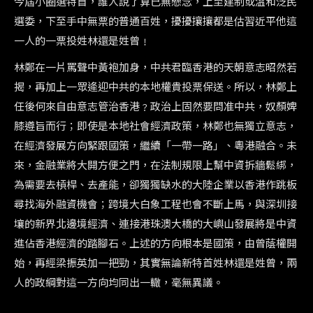
今屆小圈選特首，誰人說了算已無懸念，上至建制或溫和泛民
選委，下至手中無票的普通百姓，擾擾攘攘都是估習近平他這
一人的一票投姓林還是姓曾﹗
林鄭在一片罵聲中黃袍加身，中共君臨香港的天朝意志昭然若
揭，再加上一眾逄迎中共的本地權貴投票保送。所以，林鄭上
任後何來自由意志管治香港﹖政治上固然要問准中共，奴顏婢
膝遵旨而行；即使是本地社會經濟政策，林鄭也無獨立意志，
在經濟發展方向緊跟國策，繼續「一帶一路」、粵港融合。未
來，金融業將大開方便之門，在法制規限上幫中資拆牆鬆綁，
為需要去槓桿、去產能，卻獨獨缺水的大陸企業以香港作跳板
尋找海外融資機會；跨境大白象工程也會不斷上馬，與深圳接
壤的新界北邊境經濟、連接港珠澳大橋的大嶼山發展將是中資
進佔香港經濟的踏腳石。上述的方向根本是國策，由曾蔭權開
始，再經梁振英加一把勁，其實無論新特首姓林還是姓曾，兩
人的政綱對這一方向均同出一轍，毫無異議。