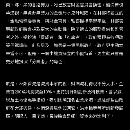
商、鄉、黑的各路勢力。她已放言財金官員會換班，備受曾俊
華漠視，無資源無勢力的金發局水鬼升城隍，在林鄭將設立的
「金融領導委員會」與財金官員，監察機構平起平坐；林鄭表
明新政府將會採取更大的主動性，除了過去的服務提供和監管
者之外，還扮演「促成者」和「推廣者」，政府積極為各項政
策保駕護航，劍及履及。如果是一個民選政府，政府更主動本
未嘗不可，但是，一個由權貴擁立的小圈特首，更主動只會是
更好地扮演「分贜者」的角色。
於是，林鄭首先是減資本家的稅，財團減利得稅不分大小、企
業首200萬利潤減至10%。更特別針對創新及科技業，會以減
稅及土地優惠等措施，吸引國際知名企業來港，進駐那些由政
府花大錢興建，在港深邊境例如河套，洪水橋等等所謂新發展
區。明眼人一目了然，最後將會是哪些資本來港漁利了。