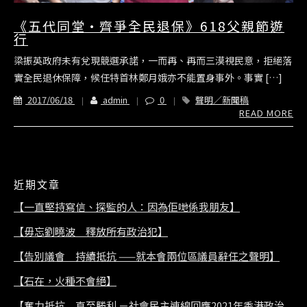
《五代同堂•齊爭全民退保》618父親節遊
行
梁振英政府未有兌現競選承諾，一而再、再而三漠視民意，拒絕落
實全民退休保障，候任特首林鄭月娥亦不能置身事外。事實 […]
2017/06/18
admin
0
聲明／新聞稿
READ MORE
近期文章
【一直堅持寫信、探監的人：因為佢哋係我朋友】
【毋忘劉曉波 釋放所有政治犯】
【告別議會 持續抵抗 ——就本會兩位區議員辭任之聲明】
【石在，火種不會絕】
【奮力抵抗 直至勝利 －社會民主連線回應2021年香港政治