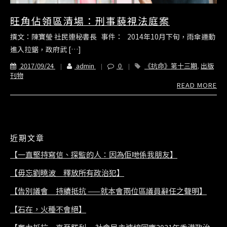
旺角佔領區清場：刑事藐視法庭案
撰文：陳寶瑩 社民連秘書長 事件： 2014年10月下旬，雨傘運動
進入拉鋸，政府武 […]
2017/09/24
admin
0
《抗命》第十三期
,
出版
刊物
READ MORE
近期文章
【一直堅持寫信、探監的人：因為佢哋係我朋友】
【毋忘劉曉波 釋放所有政治犯】
【告別議會 持續抵抗 ——就本會兩位區議員辭任之聲明】
【石在，火種不會絕】