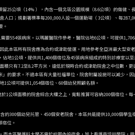
區預留25公頃（14% ），內含一個北區公園規模（8.6公頃）的傷健、
；規劃署標準每200,000人設一個運動場（ 3公頃）、每287,0
要。
00人需要554張病床。以瑪麗醫院作參考，醫院佔地6公頃，可提供1,70
。因此本區所有院舍應為合約或津助營運。用地參考全亞洲最大型安
佔地1公頃，提供共1,406個宿位及45張病床組成的特別診療室以至
積只有7.2至8.2平方米，遠低於現時合約或津助院舍之中位數，更
方米」的要求。不過本區有大量社福單位，院舍附屬設施可以減少，因
1公頃可提供1,054個宿位、60個幼兒照顧名額。
，建於1公頃面積的院舍綜合大樓之上，寬鬆推算可容納200個宿位。每
的300個幼兒托管、450個安老院舍，本區共能提供10,000個學生
照顧宿位。
頃。而本區醫護科大學不需於校園內設宿舍，加上看護員培訓學院，用