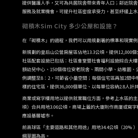
提供醫護人手，又可為共居院舍帶來青年人口；鄰近院舍
服務及就業機會，可提升社區密度承受力，甚至紓緩上水
砌積木Sim City 多少公屋和設施？
在「砌積木」的過程，我們可以用規劃署的標準和現實例
新規劃的皇后山公營房屋區佔地13.3公頃，提供12,000個
社區配套設施已包括：社區會堂暨社會福利設施綜合大樓
額幼兒中心、150個宿位安老院舍、兩間小學、幼稚園
例調整至8：2，可節省小量空間；每個住宅區再加2間中
樣的住宅區，提供36,000個單位、以每單位容納2.8人計共1
商業或寫字樓用地以提供就業職位方面，參考上水區的主要商
頃）合共用地3.06公頃，商場上蓋的大廈則作商廈或寫
應設基層墟市。
前高球區「主要道路和其他用途」用地34.4公頃（20
綱草圖為高。