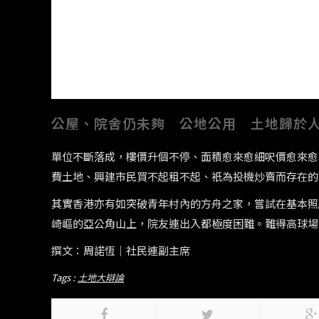
公屋、院舍仍未夠 公地公用 土地歸於
單位不斷落成，樓價升個不停、面積愈來愈細呎價愈來愈
費土地、興建市民買不起租不起、衹為投機炒賣而存在的
其實香港亦有如突破青年村內的方舟之家，嘗試在基本照
崎嶇的亞公角山上，院友連出入都極度困難。難得高球場
撰文：周諾恆｜社民連副主席
Tags :
土地大辯論