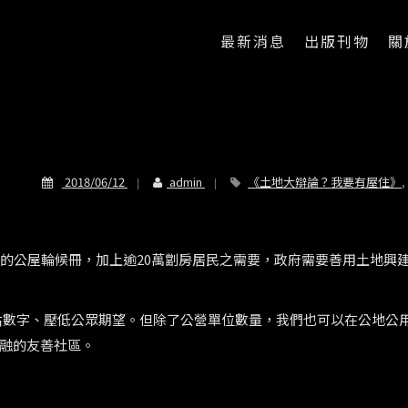
最新消息
出版刊物
關
2018/06/12
admin
《土地大辯論？我要有屋住》
,
的的公屋輪候冊，加上逾20萬劏房居民之需要，政府需要善用土地興
低估數字、壓低公眾期望。但除了公營單位數量，我們也可以在公地公
融的友善社區。