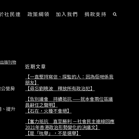
於社民連
政策綱領
加入我們
捐款支持
出版刊物
近期文章
【一直堅持寫信、探監的人：因為佢哋係我
朋友】
【毋忘劉曉波 釋放所有政治犯】
建公營房
【告別議會 持續抵抗 ——就本會兩位區議
員辭任之聲明】
用、提升
【石在，火種不會絕】
【奮力抵抗 直至勝利 －社會民主連線回應
2021年香港政治形勢變化的決議文】
【是「吮舉」，不是選舉】