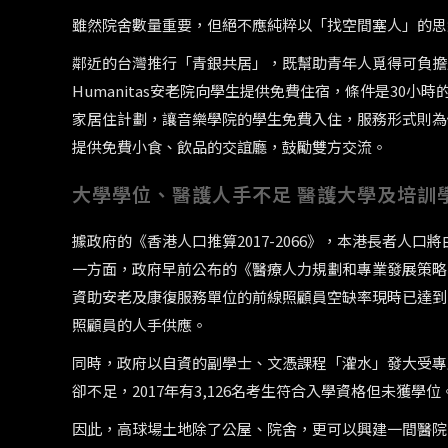
雖然院舍數量重要，但絕不應純粹以「找空間塞人」的思
鄰近的台灣推行「青銀共居」，既幫助青年人覓得可負擔
Humanitas安老院向學生提供免費住宿，條件是30小時的
家居住計劃，讓音樂學院的學生免費入住，服務形式則為個
提供免費小食、飲品的交誼廳，鼓勵雙方交流。
大學學位、醫護人手不足 醫護大學及培訓
據政府的《香港人口推算2017-2066》，本港長者人口將由2
一方面，政府早前公布的《醫療人力規劃和專業發展策略檢討報
資助安老及康復服務單位的前線照顧員空缺率現時已達到1
照顧員的人手供應。
同時，政府以自資的副學士、文憑課程「灌水」發大受專
卻不足，2017年有3,126名考生符合入學資格但未獲學
因此，高球場土地除了公屋、院舍，更可以興建一間醫院