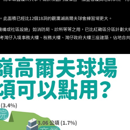
。此面積已經比12個18洞的觀瀾湖高爾夫球會練習場更大。
、 機構或社區設施」如消防局、診所等等之用，已比紅磡區分區計劃大
考灣仔入境事務大樓、稅務大樓、灣仔政府大樓三座建築，佔地合共只