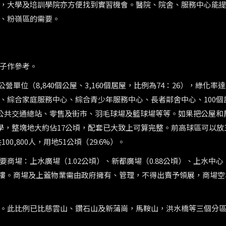
，大學及培訓學院亦方便找到實習機會。醫院、院舍、服務中心能
、粉嶺區的需要。
子作參考。
公營單位（8,840個公屋、3,160個居屋，比例為74：26），綠化率
、綜合家庭服務中心、綜合青少年服務中心、長者鄰舍中心、100個
、公共交通總站、零售及街市、羽毛球場及籃球場等等。如果把公屋和
學，整塊地大約佔17公頃，配套已大致上可算完整。前高球區可以放
00,800人，用地51公頃（29.6%）。
場：上水廣場（1.02公頃）、新都廣場（0.88公頃）、上水中心（1
字樓。商場及上蓋物業需由政府擁有、管理，不得出賣予領展，商場空
% ）。此比例已比慈雲山、鑽石山及新蒲崗，馬鞍山，洪水橋等三個分