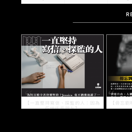
R
【一直堅持寫信、探監的人：因為
【毋忘劉
佢哋係我朋友】
2021/07/15