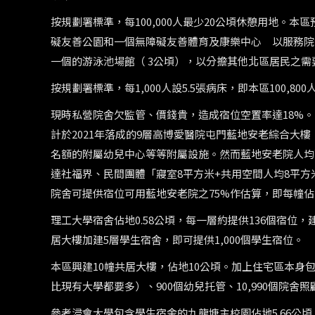
按規劃署標準，每100,000人最少20公頃休憩用地。本
礙友善公園和一個無障礙友善體育及康樂中心 以服務院舍人口
一個的游泳池場館（ 3公頃），以分擔其他北區居民之需
按規劃署標準，每1,000人設5.5張病床，即本區100,8
現時私營院舍欠監管、價錢貴，造成宿位空置率達18%
計於2021年落成的9層高博愛醫院屯門藍地安老綜合大樓，
名額的附屬幼兒中心等等附屬設施。然而藍地安老院人均面
達社福界、民間團體「寢室8平方米+共用空間人均8平
院舍可提供宿位可用藍地安老院之75%作估算，即每幢佔地
理工大學宿舍佔地0.58公頃，每一層約提供136個宿位
居大樓加建5層學生宿舍，即可提供1,000個學生宿位。
本區興建10幢共居大樓，佔地10公頃。加上住宅區本身包含
比現有大學都要多）、900個幼兒托管、10,990個院舍
參考浸會大學包含學生宿舍的九龍塘主校園佔地5.66公