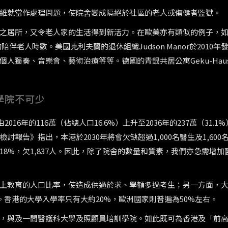
維就當作處理問題，使院舍變成隔絕於社區的老人或傷健者監獄。
之居所，又令老人家的生活得到新活力。在歐美亦有類似的例子，
陪伴老人時數。美國克利夫蘭的退休組織Judson Manor於2010年
人獨奏、音樂會、藝術治療等等。德國的青銀共居公寓Geku-Hau
學院不可少
016年的116萬（佔總人口16.6%）上升至2036年的237萬（31.1
告》指出，本港於2030年將會欠缺超過1,000名醫生及1,600
8%，欠1,837人。因此，除了院舍的數量和質素，我們亦急需增加
上教育的人口比率，使造成供過於求、學額多過考生；另一方面，
位。香港的大學入學率只有大約20%，歐洲國家則普遍為50%左右。
，與及一間醫護科大學及照顧員培訓學院。如此既可為香港及「前