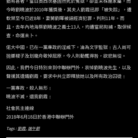
猶有甚者，當日奧西茨基固然死於寃獄，卻並未株連家屬，而
今時劉曉波於2010年獲獎後，其夫人劉霞迅即「被失踪」，遭
軟禁至今已近8年，妻舅劉暉被誣經濟犯罪，判刑11年。而
且，去年內地海祭劉曉波之義士13人，均遭當局拘捕，取保候
查，命運未卜。
偌大中國，已在一黨專政的淫威下，淪為文字監獄﹗古人尚可
抛擲糭子及划龍舟敬悼屈原，今人則動輒得咎，欲悲無從。
因此，我們今日特別來到中聯辦門外，哀悼劉曉波先生，以及
聲援其遺孀劉霞，要求中共立即釋放她以及所有政治囚徒﹗
一黨專政，殺人無形﹗
曉波不滅，還我劉霞﹗
社會民主連線
2018年6月18日於香港中聯辦門外
Tags :
劉霞
,
端午節