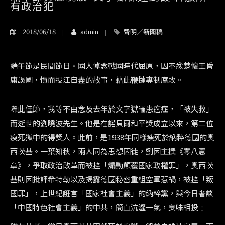
有政治犯
2018/06/18
admin
聲明／新聞稿
端午節是民間節日。國人悼念戰國時代屈原，因不忿楚懷王昏
庸誤國，憤而投江自盡的故事，藉此鞭撻專制腐敗。
際此佳節，我等不由念及去年於文字獄罹患癌症，「被失救」
而逝世的劉曉波先生。他是在諾貝爾和平獎成立以來，第二位
瘐死獄中的得獎人。此前，是1938年同樣瘐死於納粹德國的奧
西茨基。一葉知秋，兩人同為思想囚徒，劉因主撰《零八憲
章》，爭取政治改革而被控「煽動顛覆國家政權罪」，奧西茨
基則因批評希特勒以及揭露德國秘密重組空軍惹禍，被控「叛
國罪」，上世紀誑言「國家社會主義」的納粹黨，與今日奢談
「中國特色社會主義」的中共，簡直沆瀣一氣，臭味相投﹗