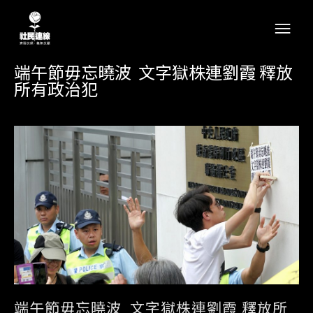
端午節毋忘曉波 文字獄株連劉霞 釋放
所有政治犯
端午節毋忘曉波 文字獄株連劉霞 釋放所