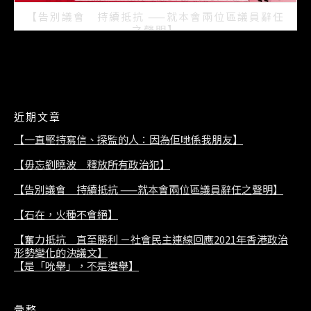
【告別議會 持續抵抗 ——就本會兩位區議員辭任
之聲明】
2021/07/08
近期文章
【一直堅持寫信、探監的人：因為佢哋係我朋友】
【毋忘劉曉波 釋放所有政治犯】
【告別議會 持續抵抗 ——就本會兩位區議員辭任之聲明】
【石在，火種不會絕】
【奮力抵抗 直至勝利 －社會民主連線回應2021年香港政治
形勢變化的決議文】
【是「吮舉」，不是選舉】
彙整