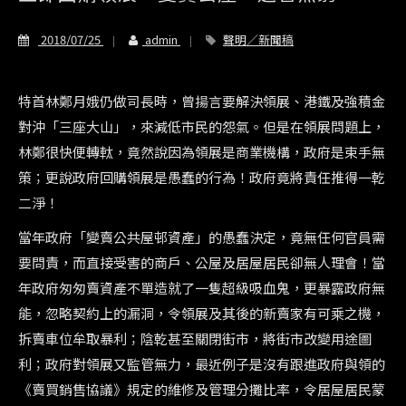
2018/07/25
admin
聲明／新聞稿
特首林鄭月娥仍做司長時，曾揚言要解決領展、港鐵及強積金
對沖「三座大山」，來減低市民的怨氣。但是在領展問題上，
林鄭很快便轉軚，竟然說因為領展是商業機構，政府是束手無
策；更說政府回購領展是愚蠢的行為！政府竟將責任推得一乾
二淨！
當年政府「變賣公共屋邨資產」的愚蠢決定，竟無任何官員需
要問責，而直接受害的商戶、公屋及居屋居民卻無人理會！當
年政府匆匆賣資產不單造就了一隻超級吸血鬼，更暴露政府無
能，忽略契約上的漏洞，令領展及其後的新賣家有可乘之機，
拆賣車位牟取暴利；陰乾甚至關閉街市，將街市改變用途圖
利；政府對領展又監管無力，最近例子是沒有跟進政府與領的
《賣買銷售協議》規定的維修及管理分攤比率，令居屋居民蒙