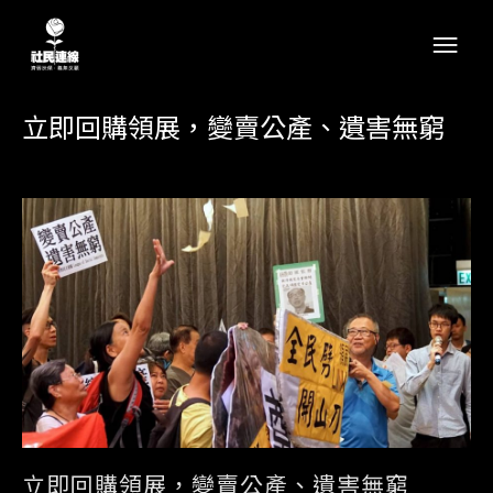
立即回購領展，變賣公產、遺害無窮
立即回購領展，變賣公產、遺害無窮