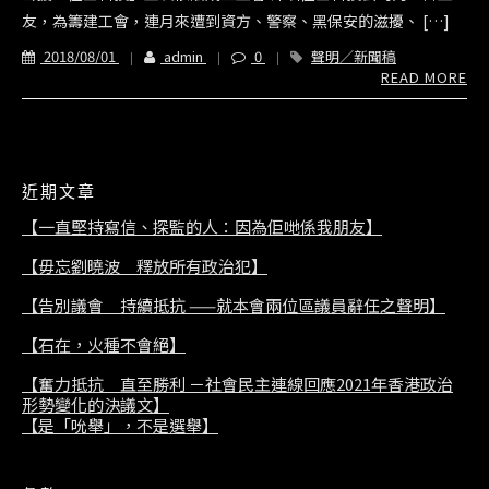
友，為籌建工會，連月來遭到資方、警察、黑保安的滋擾、 […]
2018/08/01
admin
0
聲明／新聞稿
READ MORE
近期文章
【一直堅持寫信、探監的人：因為佢哋係我朋友】
【毋忘劉曉波 釋放所有政治犯】
【告別議會 持續抵抗 ——就本會兩位區議員辭任之聲明】
【石在，火種不會絕】
【奮力抵抗 直至勝利 －社會民主連線回應2021年香港政治
形勢變化的決議文】
【是「吮舉」，不是選舉】