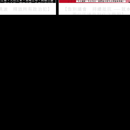
曉波 釋放所有政治犯】
【告別議會 持續抵抗 ——就
兩位區議員辭任之聲明】
2021/07/15
2021/07/08