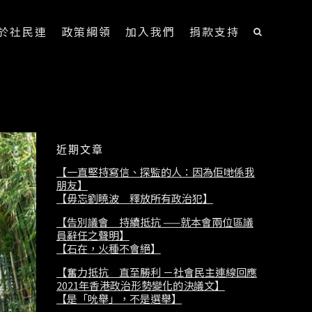
於社民連
政策綱領
加入我們
捐款支持
近期文章
【一直堅持寫信、探監的人：因為佢哋係我
朋友】
【毋忘劉曉波 釋放所有政治犯】
【告別議會 持續抵抗 ——就本會兩位區議
員辭任之聲明】
【石在，火種不會絕】
【奮力抵抗 直至勝利 －社會民主連線回應
2021年香港政治形勢變化的決議文】
【是「吮舉」，不是選舉】