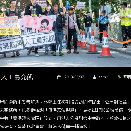
 人工島充飢
2019/02/07
admin
聲明
屋問題仍未妥善解決。林鄭上任初期接受訪問時提出「公屋封頂論
未完結前，已多番強調「填海無法迴避」，更提出1700公頃萬億「
中共「粵港澳大灣區」設立，用港人公帑酬答中共政府，報效扶植
款做研究，造成既定事實，將港人儲備一鋪清袋！