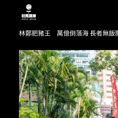
林鄭肥豬王 萬億倒落海 長者無飯