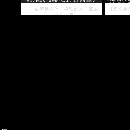
【一直堅持寫信、探監的人：因為
【毋忘劉
佢哋係我朋友】
2021/07/15