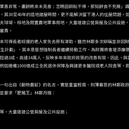
業喜非常，畫餅將來未見香；怎曉田耕耘不得，那知餅食不充腸」
，其30至40年的造地建屋時間，更不能解決當下港人的住屋問題。
夫球場、棕地及閒置農地軍事用地，大量增建公營房屋及公共設施
塞責。
本可得長者綜援的老人家失去原有津助。雖然林鄭多次辯稱並非因
力更生計劃」，其本意是想強制長者繼續勞動工作，為財團商會增添廉
超過3成，高達34萬人，反映多年來政府政策的改善有限，因此，與
例如撥備1000億成立全民退休保障及興建更多醫院或老人院舍等，
一句出自《動物農莊》的名言，實是重富輕貧、刻薄寡恩的林鄭政
並要求「肥豬王」林鄭月娥：
等，大量增建公營房屋及公共設施；