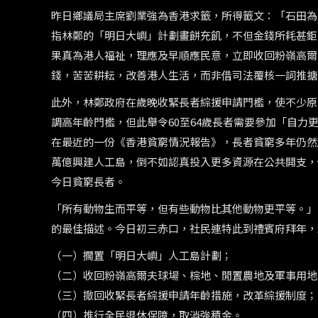
昨日鄉議局主席劉業強為香港求籤，所得籤文：「石田為
指林鄭的「明日大嶼」計劃畫餅充飢，不但金錢所耗甚鉅
果真為港人福祉，理應及早順應民意，立即收回粉嶺高爾
錢，苦苦耕耘，改善港人生活，而非借司法覆核一詞推搪
此外，林鄭政府在歲晚收緊長者綜援申請門檻，使不少原
調高年齡門檻，但此舉令60至64歲長者需要參加「自
在最近的一份《香港貧窮情況報告》，長者貧窮多年仍然
萬億興建人工島，倒不如認真投入更多資源在公共開支，
今日貧窮長者。
「所有動物生而平等，但有些動物比其他動物更平等。」
的最佳描述。今日初三赤口，社民連特此到禮賓府拜年，
（一）擱置「明日大嶼」人工島計劃；
（二）收回粉嶺高爾夫球場、棕地、閒置農地及軍事用地
（三）撤回收緊長者綜援申請年齡措施，改革綜援制度；
（四）推行全民退休保障，取消強積金。