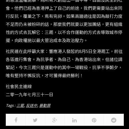
會。他們已經為香港押上了自己的前途，我們更需要站出來同
行反抗，覆巢之下，焉有完卵。如果高牆過往是因為敲打力度
不足而仍未被粉碎的話，那麼我們就要以更加團結，更有組織
性的方式去瓦解它：三罷，以不合作運動的方式去導致城市停
擺，向政權施以最大管治成本及政治壓力。
社民連在此呼籲大家：響應港人發起的8月5日全港罷工，前往
各區進行集會。為抗爭者、為自己、為香港站出來。但諸位請
緊記，今次三罷只是運動中的其中一場戰役，抗爭不爭朝夕，
唯有堅持不懈反抗，才可獲得最終勝利！
社會民主連線
二零一九年七月三十一日
Tags :
三罷
,
反送中
,
暴動罪