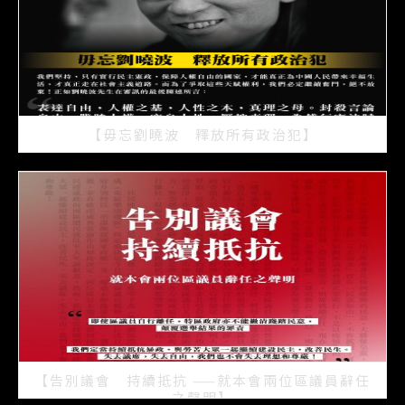
【毋忘劉曉波 釋放所有政治犯】
2021/07/15
【告別議會 持續抵抗 ——就本會兩位區議員辭任
之聲明】