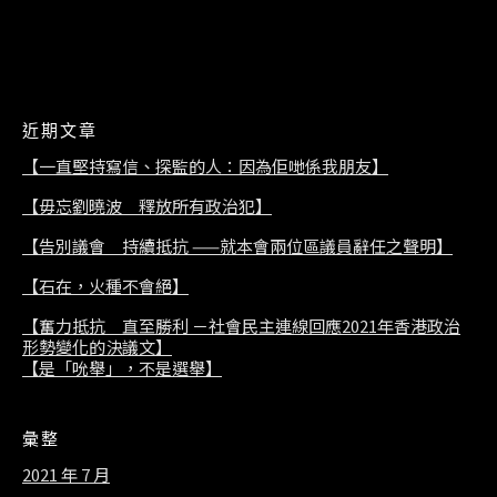
2021/07/08
近期文章
【一直堅持寫信、探監的人：因為佢哋係我朋友】
【毋忘劉曉波 釋放所有政治犯】
【告別議會 持續抵抗 ——就本會兩位區議員辭任之聲明】
【石在，火種不會絕】
【奮力抵抗 直至勝利 －社會民主連線回應2021年香港政治
形勢變化的決議文】
【是「吮舉」，不是選舉】
彙整
2021 年 7 月