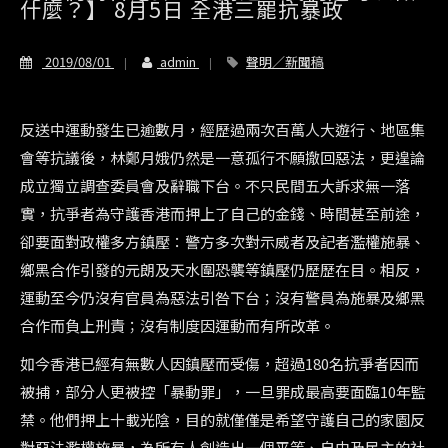
什麼？】 8月5日 全港三罷抗暴政
2019/08/01
admin
聲明／新聞稿
反送中運動發生已逾數月，經歷過兩次百萬人大遊行、地區集
會等抗議後，林鄭月娥仍然是一意孤行不願撤回惡法，更遑論
成立獨立調查委員會及辭職下台。不只民間五大訴求無一落
實，抗爭者為守護香港而押上了自己的金錢、時間甚至前途，
卻要面對政權多方鎮壓：警方多次對示威者及記者濫權施暴、
鄉黑合作引發的元朗及天水圍恐襲等鎮壓仍歷歷在目。相反，
運動至今仍沒有官員為惡法引咎下台；沒有警員為施暴及鄉黑
合作而負上刑責；沒有制度因運動而有所改革。
如今香港已經有無數人因鎮壓而受傷，超過180名抗爭者因而
被捕，部分人更被控「暴動罪」，一旦罪成最高要面臨10年監
禁。他們押上十載光陰，目的就僅僅是希望守護自己的家園反
對惡法濫權施暴，為所有人創造出一個平等、自由及民主的社