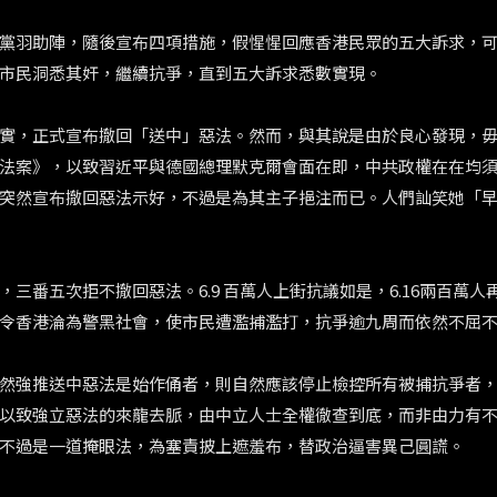
黨羽助陣，隨後宣布四項措施，假惺惺回應香港民眾的五大訴求，
市民洞悉其奸，繼續抗爭，直到五大訴求悉數實現。
實，正式宣布撤回「送中」惡法。然而，與其說是由於良心發現，
法案》，以致習近平與德國總理默克爾會面在即，中共政權在在均
突然宣布撤回惡法示好，不過是為其主子挹注而已。人們訕笑她「
番五次拒不撤回惡法。6.9 百萬人上街抗議如是，6.16兩百萬人
令香港淪為警黑社會，使市民遭濫捕濫打，抗爭逾九周而依然不屈
然強推送中惡法是始作俑者，則自然應該停止檢控所有被捕抗爭者
以致強立惡法的來龍去脈，由中立人士全權徹查到底，而非由力有
不過是一道掩眼法，為塞責披上遮羞布，替政治逼害異己圓謊。