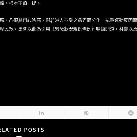
龍，根本不值一提。
厲，凸顯其用心險惡，假若港人不受之愚弄而分化，抗爭運動反因
壓民眾，更會以此為引用《緊急狀況規例條例》鳴鑼開道，林鄭以
ELATED POSTS