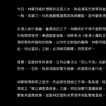
今日，林鄭月娥於禮賓府召見人大、政協港區代表等保皇
一格，笑藏刀。社民連嚴厲譴責其偽善齷齪，並呼籲香港
在港人前仆後繼，奮勇抵抗之下，林鄭終於不得不面對現
形格勢禁使然。美國國會復會，快將表決《香港人權民主
港局勢有所緩和的假象，以作外交斡旋的籌碼，林鄭月娥
此，何必當初」之餘，必須擦亮眼睛，洞悉其奸。
其實，若是她早有善意，又何必屢次以「初心不改」託辭，三
亦然⋯⋯否則，就毋須縱容警方施暴，依頼黑社會行兇，
林鄭假情假意之造作，亦由其他措施之不堪一覧無遺，旣
眾成立「獨立調查委員會」之議，把包括警方濫權施暴，
警會來虛應故事，加委林定國和余黎清萍為監警會委員，