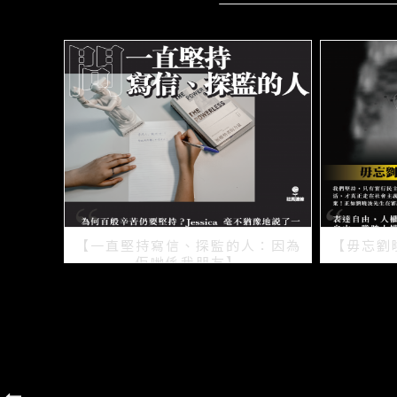
【一直堅持寫信、探監的人：因為
【毋忘劉
佢哋係我朋友】
2021/07/15