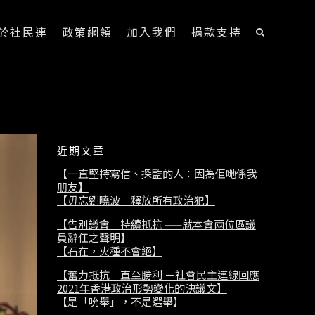
於社民連
政策綱領
加入我們
捐款支持
近期文章
【一直堅持寫信、探監的人：因為佢哋係我
朋友】
【毋忘劉曉波 釋放所有政治犯】
【告別議會 持續抵抗 ——就本會兩位區議
員辭任之聲明】
【石在，火種不會絕】
【奮力抵抗 直至勝利 －社會民主連線回應
2021年香港政治形勢變化的決議文】
【是「吮舉」，不是選舉】