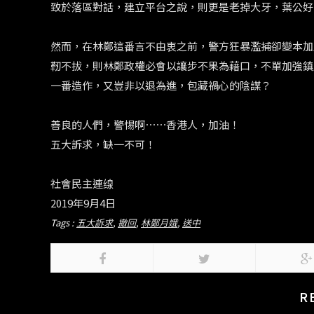
致於落區對話，建立平台之說，則更是老掉大牙，葉公好
然而，在林鄭這番言不由衷之前，警方狂暴濫捕卻變本加
靭不拔，則林鄭政權必會以讓步不果為藉口，不單加強鎮
一番造作，又豈非以退為進，包藏禍心的陰謀？
善良的人們，警惕啊⋯⋯香港人，加油！
五大訴求，缺一不可！
社會民主連缐
2019年9月4日
Tags :
五大訴求
,
撤回
,
林鄭月娥
,
送中
R