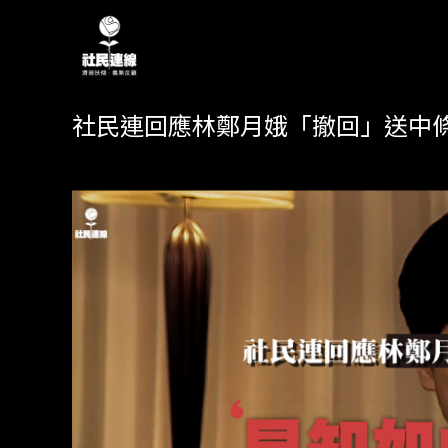
社民連回應林鄭月娥「撤回」送中