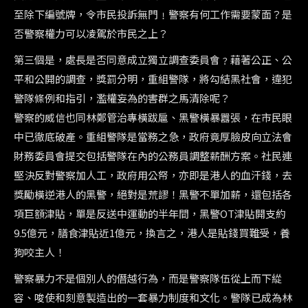
至除下編號牌，令市民投訴無門﹗警察有何工作需要蒙面？是
否警察權力可以凌駕於市民之上？
第三個是，處長是否同意成立獨立調查委員會﹖藉著公正、公
平和公開的調查，獎罰分明，重組警隊，將勾結黑社會，違犯
警隊條例和指引，濫權妄為的害群之馬清除呢？
警察的威信也同林鄭管治專橫跋扈、黑警橫暴囂張，在市民眼
中已徹底破產。重組警隊是當務之急，政府竟厚臉皮向立法會
財務委員會提交包括警隊在內的公務員調整薪酬方案。社民連
堅決反對警察加人工，政府用公帑，亦即是港人的血汗錢，去
獎勵橫逆港人的黑警，絕對是荒謬！黑警不單加薪，還包括各
項巨額津貼，單是反送中運動的半年間，黑警OT津貼開支約
9.5億元，膳食津貼近1億元，換言之，港人是貼錢買難受，養
狗咬主人！
警察暴力不是個別人的僭越行為，而是警察隊伍從上而下緃
容、唆使和刻意製造出的一套暴力制度和文化。警隊已成為林