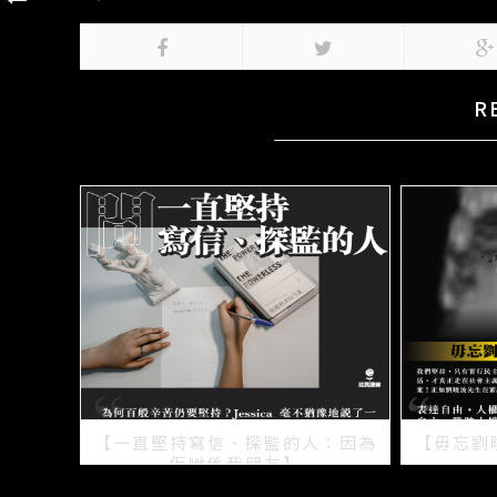
R
【一直堅持寫信、探監的人：因為
【毋忘劉
佢哋係我朋友】