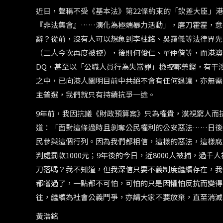
近日，聲稱不受《基本法》第
22
條約束的「欽差大臣」港
『非法集會』
……
演化為極端暴力活動」，磨刀霍霍，意
辭？從前，沒有人可以想象到李柱銘、吳靄儀等法律界先
（二人今次再度被控），後則何俊仁、單仲偕等，而港澳
DQ
，甚至以「公職人員行為失當罪」檢控郭榮鏗，有干
之中，已向港人闡明目前中共絕不會有任何退讓，亦無需
主普選，我們就只有持續抗爭一途。
9
年前，我因抗議《財政預算案》只為權貴，漠視窮人而
道：「面對這條過時且剝奪公民權利的公安惡法
……
日後
民參與這個行列。因為我們都相信，這樣的惡法，這樣腐
判處罰款
1000
元；
9
年後的今日，近
8000
人被捕，過千人
刀落嗎？我不知道，但我深信只要不義制度繼續存在，我
都嚐過了，一點都不可怕，可怕的只是因懼怕反抗而變得
往，繼續為社會公義鬥爭，亦請大家不要放棄，直至消滅
黃浩銘