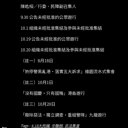
陳皓桓／行委、民陣副召集人
9.30
公告未經批准的公眾遊行
10.1
組織未經批准集結及參與未經批准集結
10.19
公告未經批准的公眾遊行
10.20
組織未經批准集結及參與未經批准集結
（註一）
8
月
18
日
「煞停警黑亂港‧落實五大訴求」維園流水式集會
（註二）
10
月
1
日
「沒有國慶‧只有國殤」港島遊行
（註三）
10
月
20
日
「廢除惡法‧獨立調查‧重組警隊」九龍遊行
Tags :
4.18大拘捕
,
中聯辦
,
非法集會