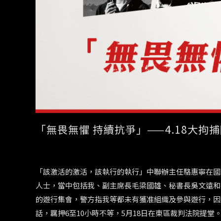
「無畏無懼 持續抗爭」——4.18大拘
「該激活的激活，該執行的執行」中聯辦主任駱惠寧在國
人士，當中包括我、副主席長毛梁國雄、秘書長吳文遠和
的遊行集會，警方指我等都未有獲准組織及參與遊行，因
話，羈押
6
至
10
小時不等，
5
月
18
日在東區裁判法院提堂