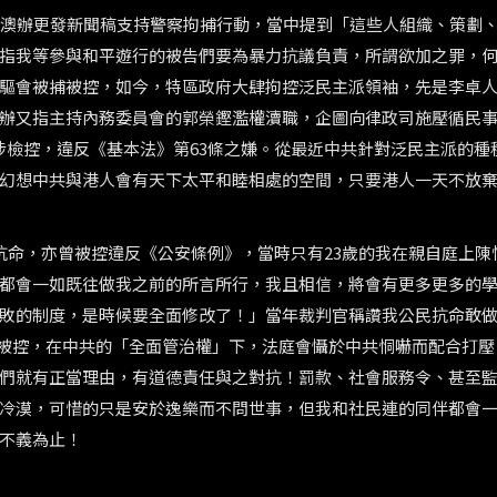
澳辦更發新聞稿支持警察拘捕行動，當中提到「這些人組織、策劃
指我等參與和平遊行的被告們要為暴力抗議負責，所謂欲加之罪，
驅會被捕被控，如今，特區政府大肆拘控泛民主派領袖，先是李卓
辦又指主持內務委員會的郭榮鏗濫權瀆職，企圖向律政司施壓循民
涉檢控，違反《基本法》第
63
條之嫌。從最近中共針對泛民主派的種
幻想中共與港人會有天下太平和睦相處的空間，只要港人一天不放
抗命，亦曾被控違反《公安條例》，當時只有
23
歲的我在親自庭上陳
都會一如既往做我之前的所言所行，我且相信，將會有更多更多的
敗的制度，是時候要全面修改了！」當年裁判官稱讚我公民抗命敢
被控，在中共的「全面管治權」下，法庭會懾於中共恫嚇而配合打壓
們就有正當理由，有道德責任與之對抗！罰款、社會服務令、甚至
冷漠，可惜的只是安於逸樂而不問世事，但我和社民連的同伴都會
不義為止！