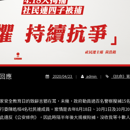
捕回應
2020/04/23
admin
《抗命》第
家安全教育日的致辭言猶在耳，未幾，政府動員過百名警察搜捕
15
行委陳皓桓
4
名社民連成員。案情是去年
8
月
18
日、
10
月
1
日及
10
月
20
此違反《公安條例》，因此時隔半年後大規模拘捕，沒收我等十數
。