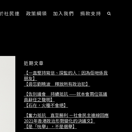
於社民連
政策綱領
加入我們
捐款支持
近期文章
【一直堅持寫信、探監的人：因為佢哋係我
朋友】
【毋忘劉曉波 釋放所有政治犯】
【告別議會 持續抵抗 ——就本會兩位區議
員辭任之聲明】
【石在，火種不會絕】
【奮力抵抗 直至勝利 －社會民主連線回應
2021年香港政治形勢變化的決議文】
【是「吮舉」，不是選舉】