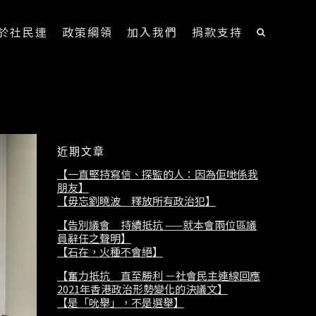
於社民連
政策綱領
加入我們
捐款支持
近期文章
【一直堅持寫信、探監的人：因為佢哋係我
朋友】
【毋忘劉曉波 釋放所有政治犯】
【告別議會 持續抵抗 ——就本會兩位區議
員辭任之聲明】
【石在，火種不會絕】
【奮力抵抗 直至勝利 －社會民主連線回應
2021年香港政治形勢變化的決議文】
【是「吮舉」，不是選舉】