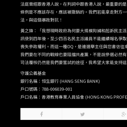
法庭曾經跟香港人說，在判詞中跟香港人說，最重要的是
條例是不應該存在，應該被撤銷的。我們若能拿走對方一
法，與這個暴政對抗！
黃之鋒：「我想現時政府為何要大規模拘捕和起訴民主派
訊使到四年後，至少四百名民主派議員不能繼續報名爭取
喪失參政權利。而這一種DQ，是連選舉主任與您書信往
我們要在不同的戰線也要阻擋共產黨，不是說參選必然有
司法覆核仍然是我們要嘗試的途徑，我希望大家能支持這
守護公義基金
銀行名稱：恒生銀行 (HANG SENG BANK)
戶口號碼：788-006039-001
戶口名稱：香港教育專業人員協會 (HONG KONG PROFESSI