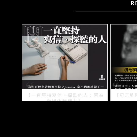
R
【一直堅持寫信、探監的人：因為
【毋忘劉
佢哋係我朋友】
2021/07/15