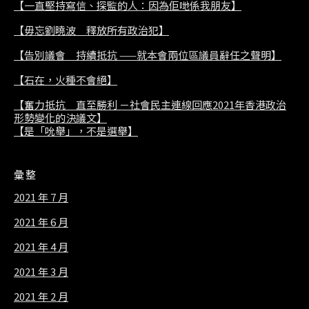
【一直堅持寫信、探監的人：因為佢哋係我朋友】
【毋忘劉曉波 釋放所有政治犯】
【告別議會 持續抵抗 ——就本會兩位區議員辭任之聲明】
【石在，火種不會絕】
【奮力抵抗 直至勝利 －社會民主連線回應2021年香港政治
形勢變化的決議文】
【是「吮舉」，不是選舉】
彙整
2021 年 7 月
2021 年 6 月
2021 年 4 月
2021 年 3 月
2021 年 2 月