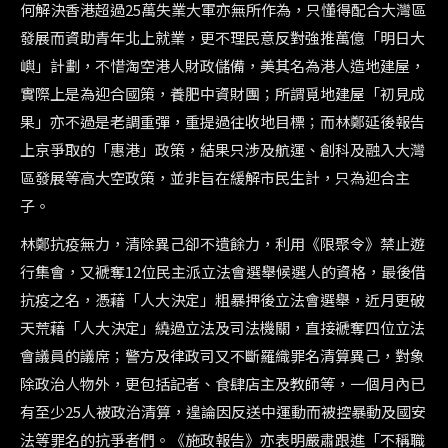
何解決香港超過
25
萬失業大軍亦無所作為，只懂得配合大灣區
發展而資助青年北上就業，更不理民意反對強推萬億「明日大
嶼」計劃，不惜淘空港人財政儲備，美其名為港人造地建屋，
實際上是為迎合國策，養肥中資財團；所謂覓地建屋「初見成
果」亦不過是老調重彈，重提過往收地目標；而林鄭延後報告
上京爭取的「惠港」政策，結果只涉及航運、創科及融入大灣
區發展等高大空政策，並非旨在緩解市民生計，只為迎合主
子。
林鄭抗疫無力，清除異己卻不遺餘力，利用《限聚令》禁止遊
行集會，又褫奪12位民主派立法會選舉候選人的資格，最後借
抗疫之名，憑藉「人大決定」粗暴押後立法會選舉，近月更破
天荒藉「人大決定」繞過立法及司法機關，直接褫奪四位立法
會議員的議席；警方及律政司又不斷羅織罪名清算異己，對象
除政治人物外，更包括記者、食肆店主及教師等，一個月內已
有至少25人被政治清算，遑論因反送中運動而被控暴動及國安
法等罪名的抗爭者們。《施政報告》亦表明嚴肅跟進「不稱職