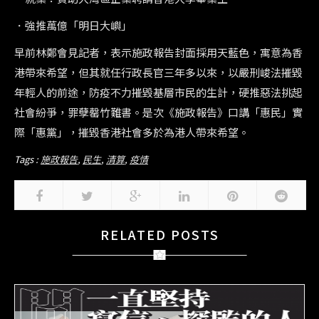
．強推萬億「明日大嶼」
早前林鄭會見記者，表示施政報告封面採用天藍色，寓意為香
港帶來希望，但其就任行政長官三年多以來，以嚴刑峻法摧毀
年輕人的前途，防疫不力摧毀基層市民的生計，硬推惡法挑起
社會紛爭，罪孽罄竹難書。是次《施政報告》口講「惠民」實
際「惠黨」，摧毀香港社會多於為港人帶來希望。
Tags :
施政報告
,
民生
,
清算
,
疫情
RELATED POSTS