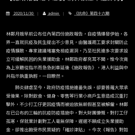
2020/11/30
admin
《抗命》第四十六期
林鄭月娥早前公布任內第四份施政報告，自疫情爆發伊始，各
界一直就抗疫及民生提出不少意見，由醫護罷工要求封關防止
疫情擴散、專家建議堵塞免檢疫漏洞，乃至社民連多次要求設
立可緩解民困的失業援助金，林鄭政府都充耳不聞，惟今次竟
為上京聽從指示而急急剎車延後《施政報告》，港人利益與中
共指示孰重孰輕，一目瞭然。
肺炎肆虐至今，政府防疫措施連番失誤，卻要普羅大眾承
受後果，除對飲食、健身、零售等行業小商戶生意造成沉重打
擊外，不少打工仔更因疫情而被迫放無薪假甚至被解僱。林鄭
在已公布的三輪的抗疫防疫措施中，對大財團慷慨，對打工仔
孤寒，保就業計劃對工人毫無保障，遲遲不願成立失業援助
金，卻推出飽受市民質疑的「確診津貼」。今次《報告》對如