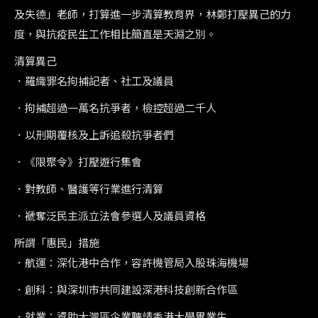
及失德」老師，打算進一步清算教育界，林鄭打壓異己的力
度，與抗疫民生工作相比簡直是天淵之別。
清算異己
．羅織罪名拘捕記者、社工及議員
．拘捕超過一萬名抗爭者，檢控超過二千人
．以刑期覆核及上訴追殺抗爭者們
．《限聚令》打壓遊行集會
．對教師、醫護等行業進行清算
．褫奪泛民主派立法會參選人及議員資格
所謂「惠民」措施
．航運：深化港中合作，容許機管局入股珠海機場
．創科：與深圳市共同建設深港科技創新合作區
．就業：資助大灣區企業聘請香港大學畢業生