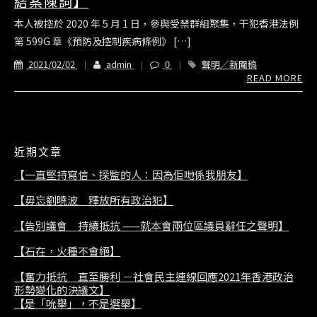
結案陳詞】
本人被控於 2020 年 5 月 1 日，參與受禁群組聚集，干犯香港法例
第 599G 章《預防及控制疾病條例》 […]
2021/02/02
admin
0
聲明／新聞稿
READ MORE
近期文章
【一直堅持寫信、探監的人：因為佢哋係我朋友】
【毋忘劉曉波 釋放所有政治犯】
【告別議會 持續抵抗 ——就本會兩位區議員辭任之聲明】
【石在，火種不會絕】
【奮力抵抗 直至勝利 －社會民主連線回應2021年香港政治
形勢變化的決議文】
【是「吮舉」，不是選舉】