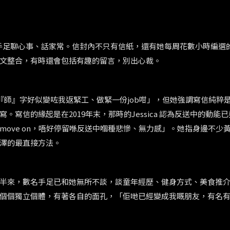
手足聊心事、話家常。信封內不只有信紙，還有她每周花數小時編選
文整合，有時還會包括有趣的留言，別出心裁。
『師』字好似變咗我返緊工、做緊一份
job
咁」，但她強調寫信純粹
寫。寫信的緣起是在
2019
年末，那時的
Jessica
認為反送中的動能已
move on
，唔好停留喺反送中嗰種悲慘、無力感」。她指身邊不少
澤的最直接方法。
半來，數名手足已和她無所不談，談童年經歷、健身方式、美食推
個個獨立個體，有著各自的面孔，「佢哋已經變成我嘅朋友，有名