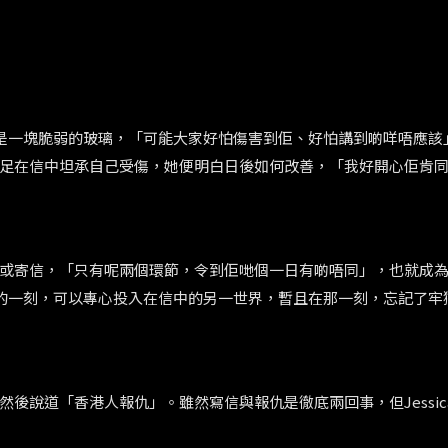
是一塊脆弱的玻璃，「可能大家好怕傷害到佢、好怕講到啲咩唔應該
足在信中坦承自己受傷，她便明白日後如何改善，「我好開心佢肯
或寄信，「只有呢兩個環節，令到佢哋個一日有啲唔同」，也就成
的一刻，可以專心投入在信中的另一世界，暫且在那一刻，忘記了牢
然後說道「香港人報仇」。雖然寫信與報仇是徹底兩回事，但
Jessi