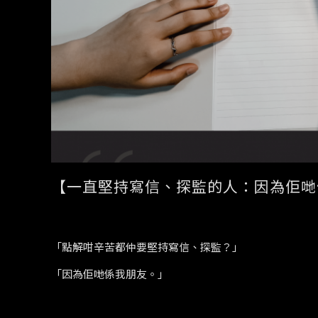
【一直堅持寫信、探監的人：因為佢哋
「點解咁辛苦都仲要堅持寫信、探監？」
「因為佢哋係我朋友。」