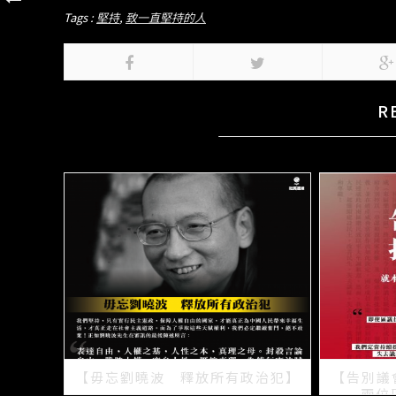
Tags :
堅持
,
致一直堅持的人
R
【毋忘劉曉波 釋放所有政治犯】
【告別議
兩位