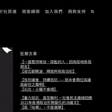
於社民連
政策綱領
加入我們
捐款支持
近期文章
【一直堅持寫信、探監的人：因為佢哋係我
朋友】
【毋忘劉曉波 釋放所有政治犯】
【告別議會 持續抵抗 ——就本會兩位區議
員辭任之聲明】
【石在，火種不會絕】
【奮力抵抗 直至勝利 －社會民主連線回應
2021年香港政治形勢變化的決議文】
【是「吮舉」，不是選舉】