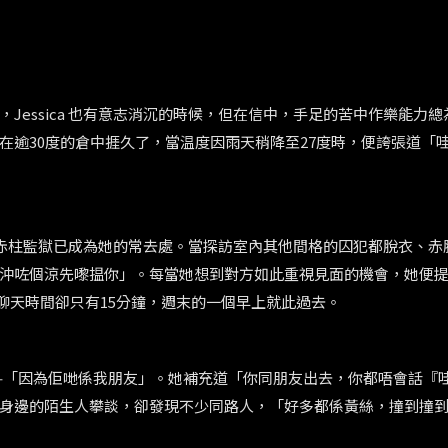
，
Jessica
也有意志消沉的時候，但在信中，手足的苦中作樂能力總
在逾
30
度的倉中捱久了，當温度因雨天稍降至
27
度時，便誇張道「
赤柱監獄已成為她的常去處。當探訪室內其他間格的囚犯都脫衣、赤
沖咗個涼先嚟揾你」。每當她想到對方如此重視見面的機會，她便
聊天時間卻只有
15
分鐘，週末的一個早上就此過去。
—
「因為佢哋係我朋友」。她補充道「你同朋友出去，你都唔會話『
身邊的陌生人攀談，卻發現不少同路人，「好多都係黃絲，撞到撞