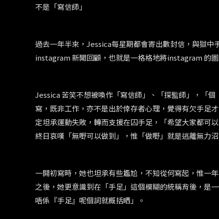
不是「寫信師」
過去一年半來，
Jessica
每星期都會寄出數封信，與獄中
instagram
新聞回顧，也就是一格格地將
instagram
的圖
Jessica
苦笑不想被喚作「寫信師」、「探監師」，「個
寫，既非工作，亦不是出於倖存者心理，覺得有欠手足才
定坦承運動失敗，轉而支援在囚手足，「希望大家都可以
終日哀嘆「無嘢可以做到」，惟「做嘢」就是逃離無力沼
一開初寫時，她也坦承有些尷尬，不知從何寫起，惟一年
之後，她更意識到在「手足」這個模糊的統稱背後，是一
唔係『手足』呢個詞就概括晒」。