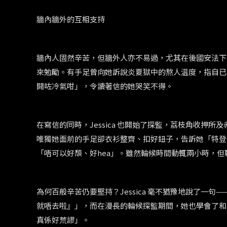
牆內牆外的互相支持
牆內人固然辛苦，但牆外人亦不易過，尤其在後國安法下
來勉勵。有手足曾向她訴說炎夏獄中的熬人温度，指自已
開咗冷氣咁」，令讀著信的她哭笑不得。
在寫信的同時，
Jessica
也開始了探監，荔枝角收押所及
唯獨她面前的手足卻衣衫整齊、扣好鈕子，告訴她「特登
「唔可以好頹、好
hea
」。雖然輪候時間動輒兩小時，但
為何百般辛苦仍要堅持？
Jessica
毫不猶豫地說了一句
—
就唔去啦』」，而在漫長的輪候探監期間，她也學會了和
真係好荒謬」。