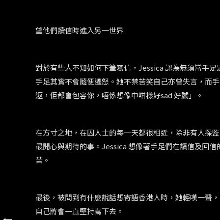
望他們讀信時進入另一世界
對於有些人不知如何下筆寫信，
Jessica
認為無須當手足
手足其實不會隨便遷怒。她不禁苦笑自己亦曾失言，而手
返，佢都會包容你，唔係想像中咁樣好
sad
好嬲」。
在方寸之地，在囚人士的每一天都很相近，除非有人探監
最開心與期待的事。
Jessica
想像著手足們在讀信及回信
苦。
最後，被問到有什麼說話想寄語香港人時，她輕嘆一聲，
自己將會一直堅持寫下去。