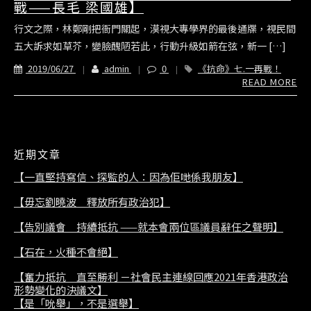
戰——長毛 梁國雄】
行文之際，林鄭剛把衙門關起，漠視大專學界的最後通牒，視民間
五大訴求如草芥，變臉醜陋若此，行動升級如箭在弦，新一 […]
2019/06/27
admin
0
《抗命》七.一再戰！
READ MORE
近期文章
【一直堅持寫信、探監的人：因為佢哋係我朋友】
【毋忘劉曉波 釋放所有政治犯】
【告別議會 持續抵抗 ——就本會兩位區議員辭任之聲明】
【石在，火種不會絕】
【奮力抵抗 直至勝利 －社會民主連線回應2021年香港政治
形勢變化的決議文】
【是「吮舉」，不是選舉】