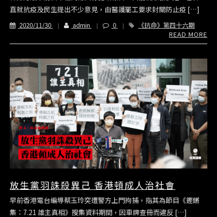
直就抗疫及民生提出不少意見，由醫護罷工要求封關防止疫 […]
2020/11/30
admin
0
《抗命》第四十六期
READ MORE
放生黨羽誅殺異己 香港頓成人治社會
早前香港電台編導蔡玉玲突遭警方上門拘捕，指其為節目《鏗鏘
集：7.21 誰主真相》搜集資料期間，因車牌查冊而違反 […]