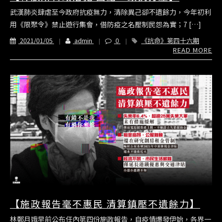
武漢肺炎肆虐至今政府抗疫無力，清除異己卻不遺餘力，今年初利
用《限聚令》禁止遊行集會，借防疫之名壓制民怨為實；7 […]
2021/01/05
admin
0
《抗命》第四十六期
READ MORE
【施政報告毫不惠民 清算鎮壓不遺餘力】
林鄭月娥早前公布任內第四份施政報告，自疫情爆發伊始，各界一