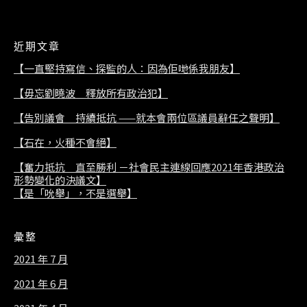
近期文章
【一直堅持寫信、探監的人：因為佢哋係我朋友】
【毋忘劉曉波 釋放所有政治犯】
【告別議會 持續抵抗 ——就本會兩位區議員辭任之聲明】
【石在，火種不會絕】
【奮力抵抗 直至勝利 －社會民主連線回應2021年香港政治
形勢變化的決議文】
【是「吮舉」，不是選舉】
彙整
2021 年 7 月
2021 年 6 月