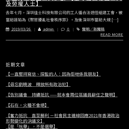
及勞權人士】
去年七月，深圳佳士科技有限公司的工人循合法途徑組建工會，被
當局誣陷為《聚眾擾亂社會秩序罪》。及後深圳市當局大規 […]
2019/03/26
admin
0
聲明／新聞稿
READ MORE
近期文章
【一直堅持寫信、探監的人：因為佢哋係我朋友】
【毋忘劉曉波 釋放所有政治犯】
【告別議會 持續抵抗 ——就本會兩位區議員辭任之聲明】
【石在，火種不會絕】
【奮力抵抗 直至勝利 －社會民主連線回應2021年香港政治
形勢變化的決議文】
【是「吮舉」，不是選舉】