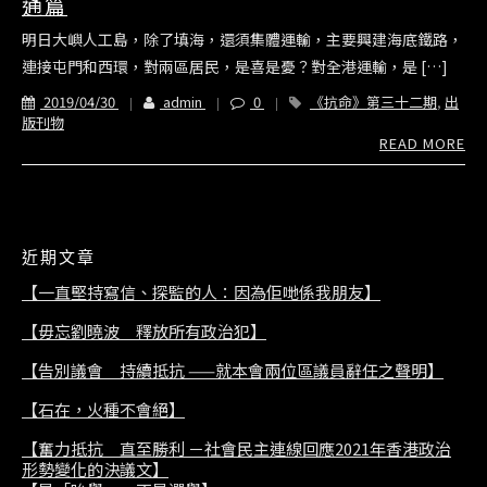
通篇
明日大嶼人工島，除了填海，還須集體運輸，主要興建海底鐵路，
連接屯門和西環，對兩區居民，是喜是憂？對全港運輸，是 […]
2019/04/30
admin
0
《抗命》第三十二期
,
出
版刊物
READ MORE
近期文章
【一直堅持寫信、探監的人：因為佢哋係我朋友】
【毋忘劉曉波 釋放所有政治犯】
【告別議會 持續抵抗 ——就本會兩位區議員辭任之聲明】
【石在，火種不會絕】
【奮力抵抗 直至勝利 －社會民主連線回應2021年香港政治
形勢變化的決議文】